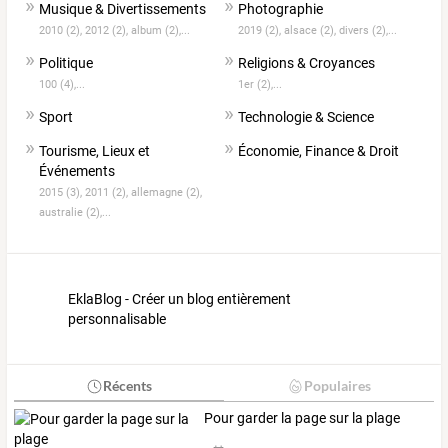
Musique & Divertissements
Photographie
2010 (2),
2012 (2),
album (2),...
2019 (2),
alsace (2),
divers (2),...
Politique
Religions & Croyances
100 (4),...
1er (2),...
Sport
Technologie & Science
Tourisme, Lieux et
Économie, Finance & Droit
Événements
2015 (3),
2011 (2),
allemagne (2),
australie (2),...
EklaBlog - Créer un blog entièrement
personnalisable
Récents
Populaires
Pour garder la page sur la plage