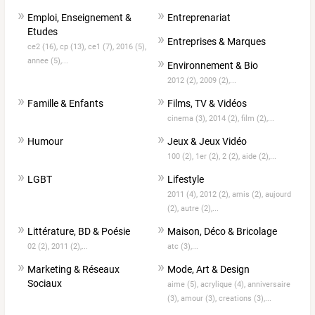
Emploi, Enseignement &
Entreprenariat
Etudes
Entreprises & Marques
ce2 (16),
cp (13),
ce1 (7),
2016 (5),
annee (5),...
Environnement & Bio
2012 (2),
2009 (2),...
Famille & Enfants
Films, TV & Vidéos
cinema (3),
2014 (2),
film (2),...
Humour
Jeux & Jeux Vidéo
100 (2),
1er (2),
2 (2),
aide (2),...
LGBT
Lifestyle
2011 (4),
2012 (2),
amis (2),
aujourd
(2),
autre (2),...
Littérature, BD & Poésie
Maison, Déco & Bricolage
02 (2),
2011 (2),...
atc (3),...
Marketing & Réseaux
Mode, Art & Design
Sociaux
aime (5),
acrylique (4),
anniversaire
(3),
amour (3),
creations (3),...