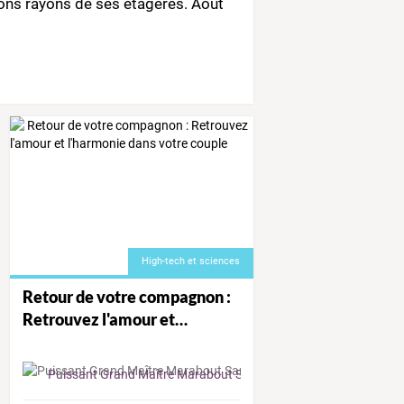
ons
rayons
de
ses
étagères.
Août
High-tech et sciences
Retour
de
votre
compagnon
:
Retrouvez
l'amour
et
…
 Spirituel Africain Spécialiste de l’Amour, du Couple et de l’Harmonie
Puissant Grand Maître Marabout Sauveur Dah Djitrimin du Béni