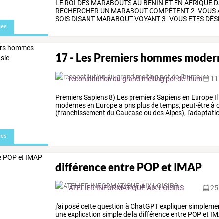
LE
ROI
DES
MARABOUTS
AU
BENIN
ET
EN
AFRIQUE
D
RECHERCHER
UN
MARABOUT
COMPÉTENT
2-
VOUS
SOIS
DISANT
MARABOUT
VOYANT
3-
VOUS
ETES
DÉS
ces
17 - Les Premiers hommes modern
reconstitution du grand melting pot de l'humanité
11
Premiers
Sapiens
8)
Les
premiers
Sapiens
en
Europe
Il
modernes
en
Europe
a
pris
plus
de
temps,
peut-être
à
c
(franchissement
du
Caucase
ou
des
Alpes),
l'adaptati
la
région
par
les
…
ces
différence entre POP et IMAP
ATELIER INFORMATIQUE AIX LOISIRS
25
j'ai
posé
cette
question
à
ChatGPT
expliquer
simpleme
une
explication
simple
de
la
différence
entre
POP
et
IM