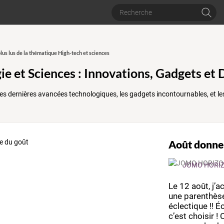
plus lus de la thématique High-tech et sciences
ie et Sciences : Innovations, Gadgets et
 les dernières avancées technologiques, les gadgets incontournables, et l
Août donne
JOMO HORI
Le
12
août,
j’a
une
parenthès
éclectique
!!
Éc
c’est
choisir
!
C