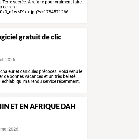
a
Terre
sacrée.
A
refaire
pour
vraiment
faire
ia
ce
lien
:
560x0_n1wMX-gx.jpg?v=1784571266
giciel gratuit de clic
es de l’APF, devenu le TechLab APF France handicap.
uil. 2026
chaleur
et
canicules
précoces.
Voici
venu
le
er
de
bonnes
vacances
et
un
très
bel
été.
Techlab,
qui
m'a
rendu
service
récemment.
IN ET EN AFRIQUE DAH
essou Medium Voyant
 mai 2026