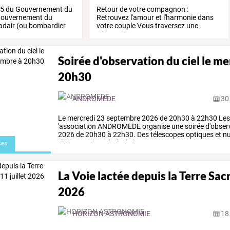
5
du
Gouvernement
du
Retour
de
votre
compagnon
:
ouvernement
du
Retrouvez
l'amour
et
l'harmonie
dans
dair
(ou
bombardier
votre
couple
Vous
traversez
une
séparation,
un
…
Soirée d'observation du ciel le m
20h30
ANDROMEDE
30 
Le
mercredi
23
septembre
2026
de
20h30
à
22h30
Le
'association
ANDROMEDE
organise
une
soirée
d'obser
2026
de
20h30
à
22h30.
Des
télescopes
optiques
et
nu
d'observer
les
reliefs
de
la
Lune,
…
ces
La Voie lactée depuis la Terre Sacr
2026
HORIZON ASTRONOMIE
18 