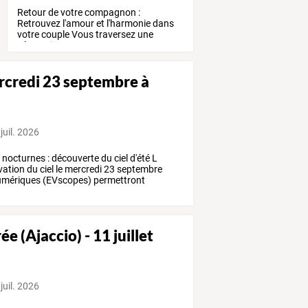
Retour
de
votre
compagnon
:
Retrouvez
l'amour
et
l'harmonie
dans
votre
couple
Vous
traversez
une
séparation,
un
…
ercredi 23 septembre à
juil. 2026
s
nocturnes
:
découverte
du
ciel
d'été
L
vation
du
ciel
le
mercredi
23
septembre
mériques
(EVscopes)
permettront
ée (Ajaccio) - 11 juillet
juil. 2026