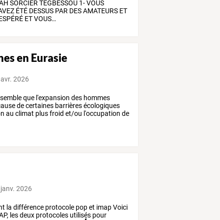
AH
SORCIER
TEGBESSOU
1-
VOUS
AVEZ
ÉTÉ
DESSUS
PAR
DES
AMATEURS
ET
ESPÉRÉ
ET
VOUS
…
es en Eurasie
 avr. 2026
semble
que
l'expansion
des
hommes
ause
de
certaines
barrières
écologiques
on
au
climat
plus
froid
et/ou
l'occupation
de
 janv. 2026
nt
la
différence
protocole
pop
et
imap
Voici
AP,
les
deux
protocoles
utilisés
pour