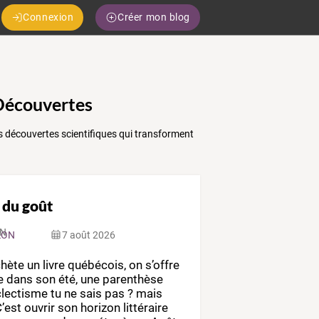
Connexion
Créer mon blog
 Découvertes
es découvertes scientifiques qui transforment
 du goût
ZON
7 août 2026
chète
un
livre
québécois,
on
s’offre
e
dans
son
été,
une
parenthèse
lectisme
tu
ne
sais
pas
?
mais
’est
ouvrir
son
horizon
littéraire