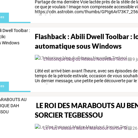
Partage
de
ma
dernière
Voie
lactée
près
de
la
stèle
de
l
ce
que
je
voulais
!
Image
non
compressée
accessible
v
https://cdn.astrobin.com/thumbs/GPIg6Arl73K7_2
Difficile
à
…
ces
Flashback : Abili Dwell Toolbar : lo
automatique sous Windows
L’historique blog du Réseau Nouvelles Technologi
9 j
L'été
est
arrivé
bien
avant
l'heure,
avec
ses
épisodes
de
temps
de
la
période
estivale,
occasion
de
vous
souhait
Un
dernier
message,
une
petite
perle
découverte
par
le
Tant
d'autres
…
ces
LE ROI DES MARABOUTS AU BEN
SORCIER TEGBESSOU
Le Plus Puissant Maitre Marabout Sorcier Tegb
26