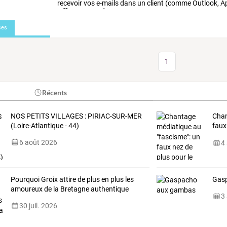
recevoir
vos
e-mails
dans
un
client
(comme
Outlook,
Ap
Office
Protocol)
…
ces
1
Récents
NOS PETITS VILLAGES : PIRIAC-SUR-MER
Chan
(Loire-Atlantique - 44)
faux
cent
6 août 2026
4
Pourquoi Groix attire de plus en plus les
Gas
amoureux de la Bretagne authentique
3
30 juil. 2026