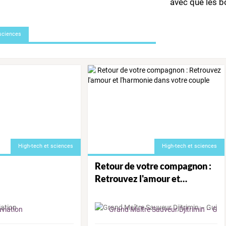
avec
que
les
b
donne
…
 sciences
High-tech et sciences
High-tech et sciences
Retour
de
votre
compagnon
:
Retrouvez
l'amour
et
…
aviation
Grand Maître Sauveur Djitrimin – Guide