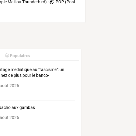
ple
Mail
ou
Thunderbird)
:
📬
POP
(Post
Populaires
tage médiatique au "fascisme": un
 nez de plus pour le banco-
ralisme
 août 2026
pacho aux gambas
 août 2026