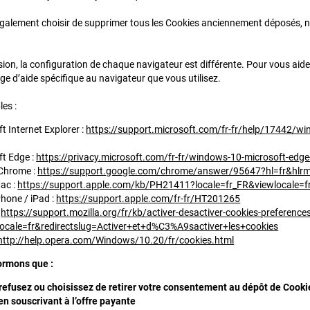
alement choisir de supprimer tous les Cookies anciennement déposés, n
cision, la configuration de chaque navigateur est différente. Pour vous ai
ge d’aide spécifique au navigateur que vous utilisez.
les :
t Internet Explorer :
https://support.microsoft.com/fr-fr/help/17442/wi
ft Edge :
https://privacy.microsoft.com/fr-fr/windows-10-microsoft-edge
Chrome :
https://support.google.com/chrome/answer/95647?hl=fr&hlr
ac :
https://support.apple.com/kb/PH21411?locale=fr_FR&viewlocale=f
Phone / iPad :
https://support.apple.com/fr-fr/HT201265
:
https://support.mozilla.org/fr/kb/activer-desactiver-cookies-preference
tlocale=fr&redirectslug=Activer+et+d%C3%A9sactiver+les+cookies
http://help.opera.com/Windows/10.20/fr/cookies.html
ormons que :
 refusez ou choisissez de retirer votre consentement au dépôt de Cookie
en souscrivant à l’offre payante