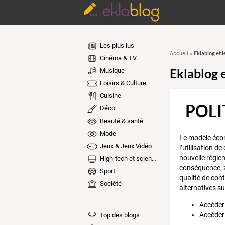
Les plus lus
Eklablog et l
Accueil
»
Cinéma & TV
Eklablog e
Musique
Loisirs & Culture
Cuisine
POLI
Déco
Beauté & santé
Mode
Le modèle écon
Jeux & Jeux Vidéo
l’utilisation d
nouvelle régle
High-tech et sciences
conséquence, a
Sport
qualité de cont
Société
alternatives su
Accéder 
Accéder 
Top des blogs