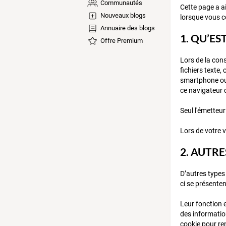
Communautés
Cette page a ai
Nouveaux blogs
lorsque vous co
Annuaire des blogs
1. QU’ES
Offre Premium
Lors de la con
fichiers texte
smartphone ou 
ce navigateur d
Seul l'émetteur
Lors de votre v
2. AUTR
D’autres types
ci se présente
Leur fonction e
des information
cookie pour re