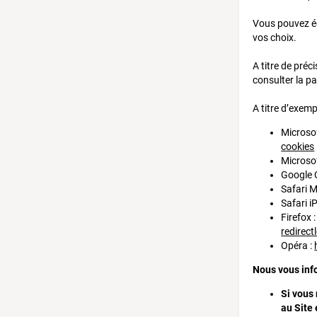
Vous pouvez ég
vos choix.
A titre de pré
consulter la pa
A titre d’exemp
Microsof
cookies
Microso
Google 
Safari M
Safari i
Firefox 
redirec
Opéra :
Nous vous inf
Si vous
au Site 