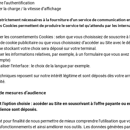
e l’authentification
r la charge / la vitesse d’affichage
 strictement nécessaires à la fourniture d'un service de communication e
ces Cookies permettent de produire le service tel qu'attendu par les interna
r les consentements Cookies : selon que vous choisissiez de souscrire à 
 de cookie publicitaire ou que vous choisissiez d’accéder au Site avec le d
e stockant votre choix sera déposé sur votre terminal.
r les informations relatives, par exemple, à un formulaire que vous avez r
ompte)
liser l’interface : le choix de la langue par exemple.
hniques reposent sur notre intérêt légitime et sont déposés dès votre arri
ité.
 de mesures d’audience
t l’option choisie : accéder au Site en souscrivant à l’offre payante ou
ience sont déposés.
t pour finalité de nous permettre de mieux comprendre l’utilisation que vo
sfonctionnements et ainsi améliorer nos outils. Les données générées p