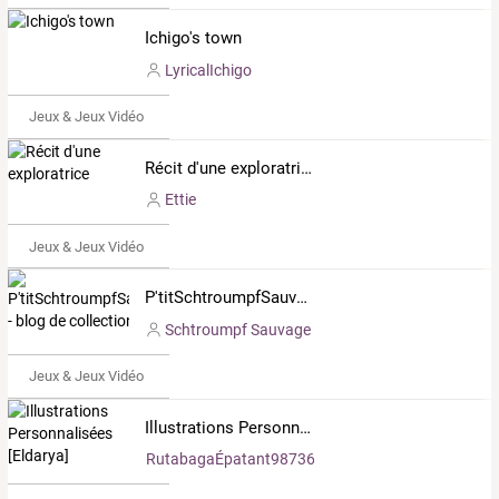
Ichigo's town
LyricalIchigo
Jeux & Jeux Vidéo
Récit d'une exploratrice
Ettie
Jeux & Jeux Vidéo
P'titSchtroumpfSauvage - blog de collectionneur
Schtroumpf Sauvage
Jeux & Jeux Vidéo
Illustrations Personnalisées [Eldarya]
RutabagaÉpatant987366