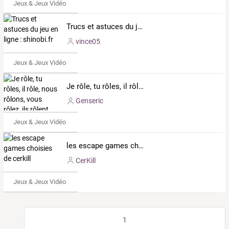
Jeux & Jeux Vidéo
Trucs et astuces du jeu en ligne : shinobi.fr
vince05
Jeux & Jeux Vidéo
Je rôle, tu rôles, il rôle, nous rôlons, vous rôlez, ils rôlent.
Genseric
Jeux & Jeux Vidéo
les escape games choisies de cerkill
CerKill
Jeux & Jeux Vidéo
1