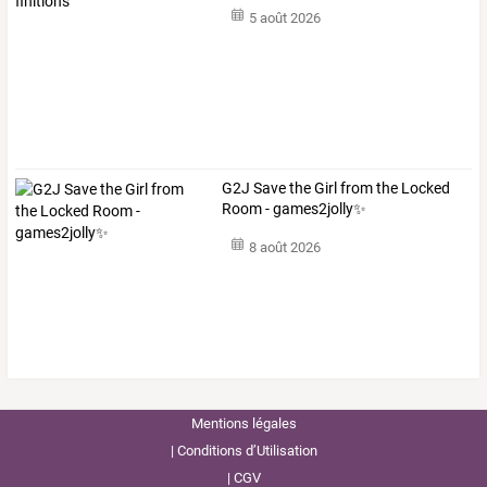
5 août 2026
G2J Save the Girl from the Locked
Room - games2jolly✨
8 août 2026
Mentions légales
Conditions d’Utilisation
CGV