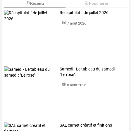
Récents
Populaires
Récapitulatif de juillet 2026
7 août 2026
Samedi - Le tableau du samedi :
"Le rose".
8 août 2026
SAL carnet créatif et finitions