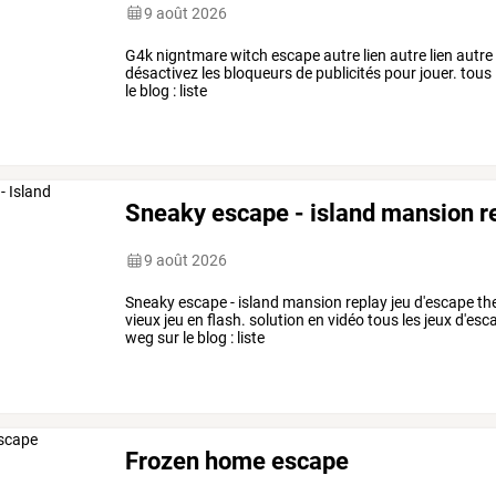
9 août 2026
G4k nigntmare witch escape autre lien autre lien autre 
désactivez les bloqueurs de publicités pour jouer. tou
le blog : liste
Sneaky escape - island mansion r
9 août 2026
Sneaky escape - island mansion replay jeu d'escape the
vieux jeu en flash. solution en vidéo tous les jeux d'esc
weg sur le blog : liste
Frozen home escape