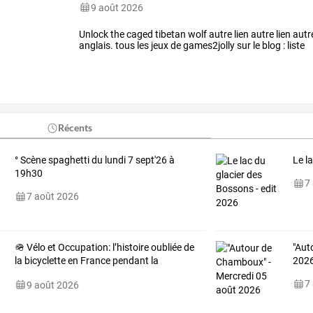
9 août 2026
Unlock the caged tibetan wolf autre lien autre lien autr
anglais. tous les jeux de games2jolly sur le blog : liste
Récents
° Scène spaghetti du lundi 7 sept'26 à
Le l
19h30
7
7 août 2026
🪖
Vélo
et
Occupation:
l’histoire
oubliée
de
"Aut
la
bicyclette
en
France
pendant
la
202
Seconde
…
7
9 août 2026