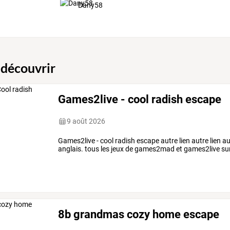
Dany58
 découvrir
Games2live - cool radish escape
9 août 2026
Games2live - cool radish escape autre lien autre lien au
anglais. tous les jeux de games2mad et games2live sur l
8b grandmas cozy home escape