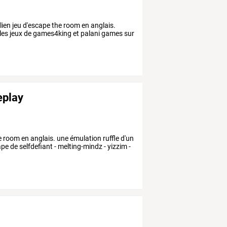
lien jeu d'escape the room en anglais.
s les jeux de games4king et palani games sur
eplay
 room en anglais. une émulation ruffle d'un
ape de selfdefiant - melting-mindz - yizzim -