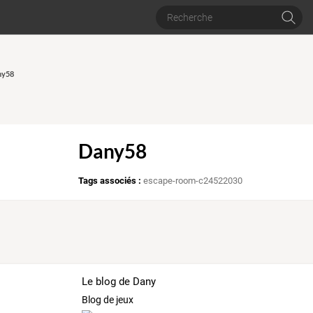
ny58
Dany58
Tags associés :
escape-room-c24522030
Le blog de Dany
Blog de jeux