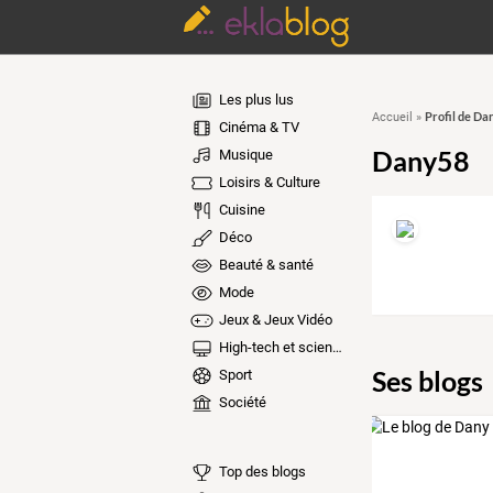
Les plus lus
Profil de Da
Accueil
»
Cinéma & TV
Dany58
Musique
Loisirs & Culture
Cuisine
Déco
Beauté & santé
Mode
Jeux & Jeux Vidéo
High-tech et sciences
Ses blogs
Sport
Société
Top des blogs