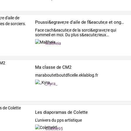
Poussi&egrave;re d'aile de f&eacute;e et ongles de sorciers.
Face
cach&eacute;e
de
la
sorci&egrave;re
qui
sommeil
en
moi.
Du
plus
s&eacute;rieux
…
Maltheia
Ma classe de CM2
maraboutetboutdficelle.eklablog.fr
_Kyra_
Les diaporamas de Colette
L'univers du pps artistique
Colette95