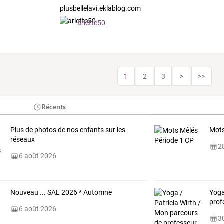
plusbellelavi.eklablog.com
arlette50
1
2
3
>
>>
Récents
Plus de photos de nos enfants sur les
Mots
réseaux
28
6 août 2026
Nouveau ... SAL 2026 * Automne
Yoga
prof
6 août 2026
30