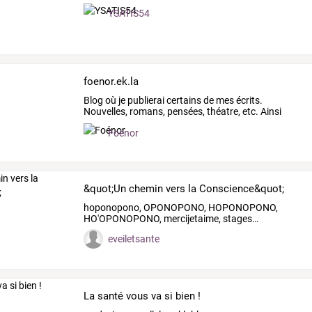
YSATIS54
foenor.ek.la
Blog
où
je
publierai
certains
de
mes
écrits.
Nouvelles,
romans,
pensées,
théatre,
etc.
Ainsi
que
mes
…
Foénor
&quot;Un chemin vers la Conscience&quot;
hoponopono,
OPONOPONO,
HOPONOPONO,
HO'OPONOPONO,
mercijetaime,
stages
…
eveiletsante
La santé vous va si bien !