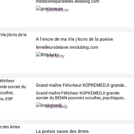
medecinesparalleles.eklablog.com
guérisseuse
A l'encre de ma Vie j'écris de la poésie
lemeilleursdelavie.revolublog.com
little lucky
Grand maître Féticheur KOPKEMEDJI grande sorcier du BÉNIN pouvoirs occultes, psychiques Vaudou, ESP.
Grand
maître
Féticheur
KOPKEMEDJI
grande
sorcier
du
BÉNIN
pouvoirs
occultes,
psychiques
…
kopkemedji
La poésie sauve des âmes