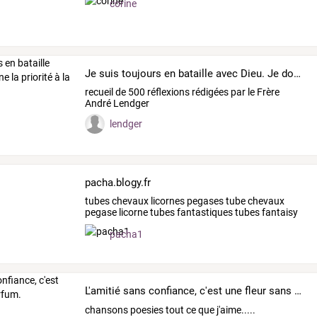
corine
Je suis toujours en bataille avec Dieu. Je donne la priorité à la vie intérieure.
recueil de 500 réflexions rédigées par le Frère
André Lendger
lendger
pacha.blogy.fr
tubes
chevaux
licornes
pegases
tube
chevaux
pegase
licorne
tubes
fantastiques
tubes
fantaisy
tube
…
pacha1
L'amitié sans confiance, c'est une fleur sans parfum.
chansons poesies tout ce que j'aime.....