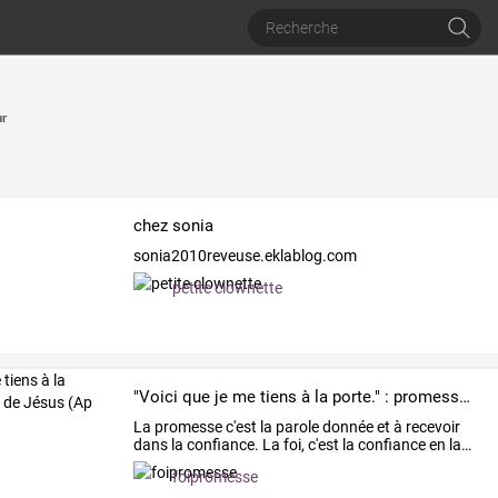
r
chez sonia
sonia2010reveuse.eklablog.com
petite clownette
"Voici que je me tiens à la porte." : promesse de Jésus (Ap 3,20)
La
promesse
c'est
la
parole
donnée
et
à
recevoir
dans
la
confiance.
La
foi,
c'est
la
confiance
en
la
…
foipromesse