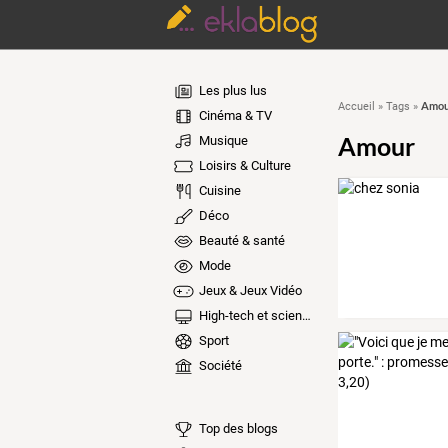
Les plus lus
Amou
Accueil
»
Tags
»
Cinéma & TV
Amour
Musique
Loisirs & Culture
Cuisine
Déco
Beauté & santé
Mode
Jeux & Jeux Vidéo
High-tech et sciences
Sport
Société
Top des blogs