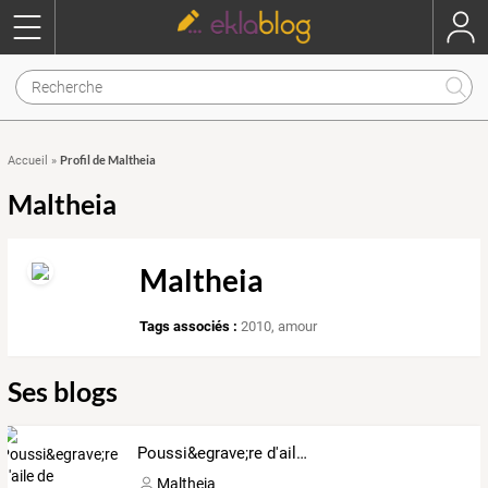
Profil de Maltheia
Accueil
»
Maltheia
Maltheia
Tags associés :
2010
,
amour
Ses blogs
Poussi&egrave;re d'aile de f&eacute;e et ongles de sorciers.
Maltheia