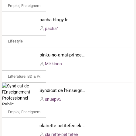
Emploi, Enseignement & Etudes
pacha.blogy.fr
pacha1
Lifestyle
pinku-no-amai-princess.revolublog.com
Mikkinon
Littérature, BD & Poésie
Syndicat de l'Enseignement Professionnel Public
snuep95
Emploi, Enseignement & Etudes
clairette-petitefee.eklablog.com
clairette-petitefee