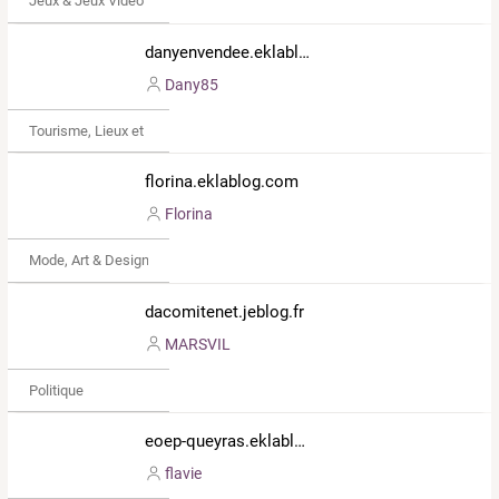
Jeux & Jeux Vidéo
danyenvendee.eklablog.com
Dany85
Tourisme, Lieux et Événements
florina.eklablog.com
Florina
Mode, Art & Design
dacomitenet.jeblog.fr
MARSVIL
Politique
eoep-queyras.eklablog.com
flavie