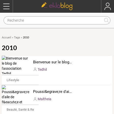
2010
Accueil
»
Tags
»
2010
Bienvenue sur le blog de l'association Tedhil
Tedhil
Lifestyle
Poussi&egrave;re d'aile de f&eacute;e et ongles de sorciers.
Maltheia
Beauté, Santé & Remise en forme