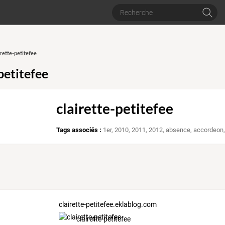
irette-petitefee
petitefee
clairette-petitefee
Tags associés :
1er
,
2010
,
2011
,
2012
,
absence
,
accordeon
clairette-petitefee.eklablog.com
clairette-petitefee