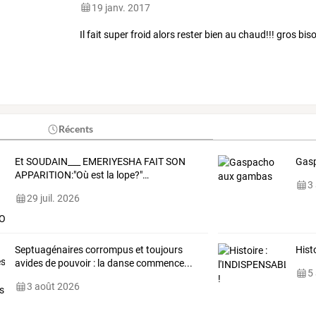
19 janv. 2017
Il fait super froid alors rester bien au chaud!!! gros bi
Récents
Et
SOUDAIN___
EMERIYESHA
FAIT
SON
Gas
APPARITION:"Où
est
la
lope?"
…
3
29 juil. 2026
Septuagénaires corrompus et toujours
Hist
avides de pouvoir : la danse commence...
5
3 août 2026