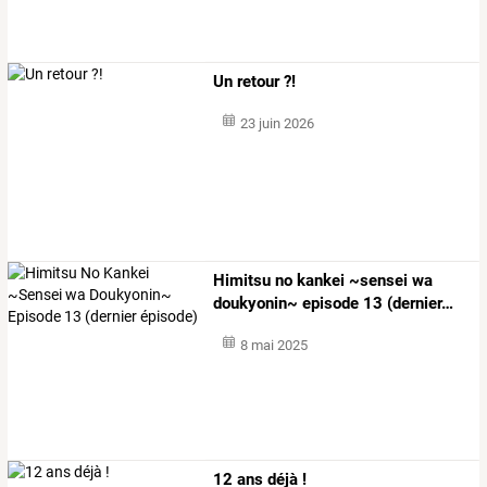
Un retour ?!
23 juin 2026
Himitsu
no
kankei
~sensei
wa
doukyonin~
episode
13
(dernier
…
8 mai 2025
12 ans déjà !