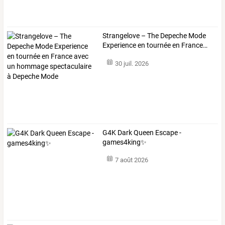
Strangelove
–
The
Depeche
Mode
Experience
en
tournée
en
France
…
30 juil. 2026
G4K Dark Queen Escape -
games4king✨
7 août 2026