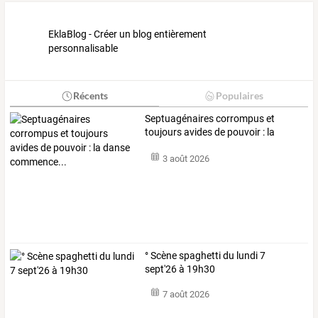
EklaBlog - Créer un blog entièrement
personnalisable
Récents
Populaires
Septuagénaires
corrompus
et
toujours
avides
de
pouvoir
:
la
danse
…
3 août 2026
° Scène spaghetti du lundi 7
sept'26 à 19h30
7 août 2026