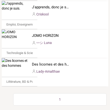
J'apprends, donc je suis.
Criskool
Emploi, Enseignement & Etudes
JOMO HORIZON
〰️シ Luna
Technologie & Science
Des licornes et des hommes
Lady-Amalthae
Littérature, BD & Poésie
1