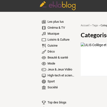
Les plus lus
Categ
Accueil
»
Tags
»
Cinéma & TV
Categoris
Musique
Loisirs & Culture
Cuisine
Déco
Beauté & santé
Mode
Jeux & Jeux Vidéo
High-tech et sciences
Sport
Société
Top des blogs