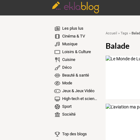
Les plus lus
Bala
Accueil
»
Tags
»
Cinéma & TV
Balade
Musique
Loisirs & Culture
Cuisine
Déco
Beauté & santé
Mode
Jeux & Jeux Vidéo
High-tech et sciences
Sport
Société
Top des blogs