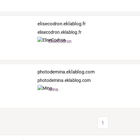
elisecodron.eklablog.fr
elisecodron.eklablog.fr
EliseCodron
photodemina.eklablog.com
photodemina.eklablog.com
Mina.
1