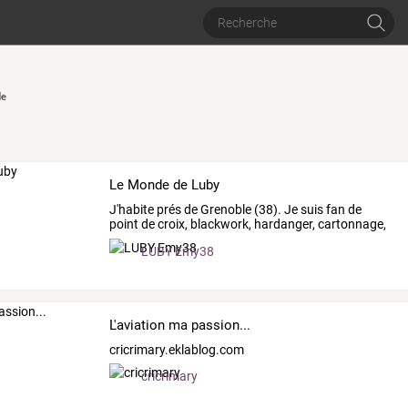
de
Le Monde de Luby
J'habite
prés
de
Grenoble
(38).
Je
suis
fan
de
point
de
croix,
blackwork,
hardanger,
cartonnage,
scrap,
…
LUBY Emy38
L'aviation ma passion...
cricrimary.eklablog.com
cricrimary