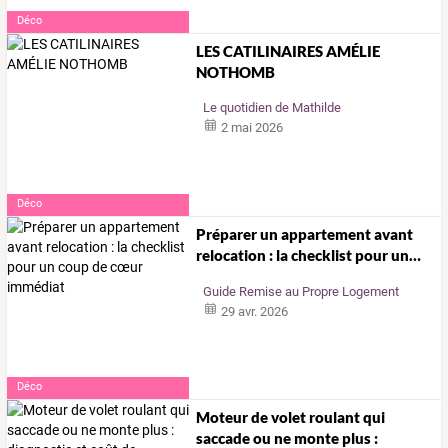
Déco
LES CATILINAIRES AMÉLIE
NOTHOMB
Le quotidien de Mathilde
2 mai 2026
Déco
Préparer
un
appartement
avant
relocation
:
la
checklist
pour
un
…
Guide Remise au Propre Logement
29 avr. 2026
Déco
Moteur
de
volet
roulant
qui
saccade
ou
ne
monte
plus
: