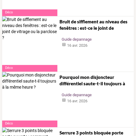
Déco
Bruit
de
sifflement
au
niveau
des
fenêtres
:
est-ce
le
joint
de
vitrage
…
Guide depannage
16 avr. 2026
Déco
Pourquoi
mon
disjoncteur
différentiel
saute-t-il
toujours
à
la
…
Guide depannage
16 avr. 2026
Déco
Serrure
3
points
bloquée
porte