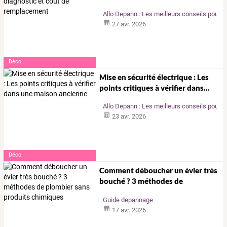
diagnostic
et
…
Allo Depann : Les meilleurs conseils pour l
27 avr. 2026
Déco
Mise
en
sécurité
électrique
:
Les
points
critiques
à
vérifier
dans
…
Allo Depann : Les meilleurs conseils pour l
23 avr. 2026
Déco
Comment
déboucher
un
évier
très
bouché
?
3
méthodes
de
plombier
…
Guide depannage
17 avr. 2026