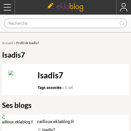
Profil de Isadis7
Accueil
»
Isadis7
Isadis7
Tags associés :
3
,
art
Ses blogs
cailloux.eklablog.fr
Isadis7