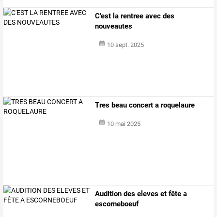
C'est la rentree avec des
nouveautes
10 sept. 2025
Tres beau concert a roquelaure
10 mai 2025
Audition des eleves et fête a
escorneboeuf