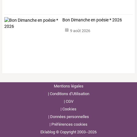
Bon Dimanche en poésie * 2026
9 août 2026
Mentions légales
Conditions d’Utilisation
CGV
Cookies
Données personnelles
Préférences cookies
Eklablog © Copyright 2003--2026