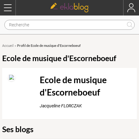
Profil de Ecole de musique d'Escorneboeuf
Accueil
»
Ecole de musique d'Escorneboeuf
Ecole de musique
d'Escorneboeuf
Jacqueline FLORCZAK
Ses blogs