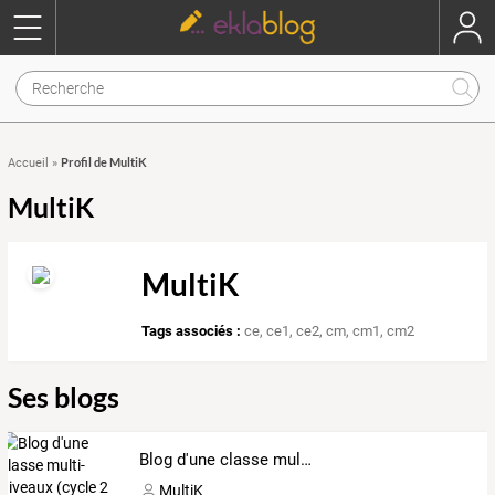
Profil de MultiK
Accueil
»
MultiK
MultiK
Tags associés :
ce
,
ce1
,
ce2
,
cm
,
cm1
,
cm2
Ses blogs
Blog d'une classe multi-niveaux (cycle 2 et 3)
MultiK