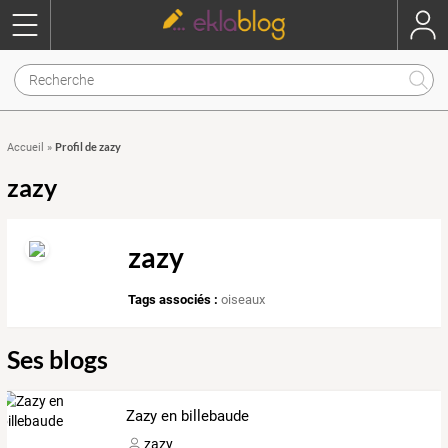
Profil de zazy
Accueil
»
zazy
zazy
Tags associés :
oiseaux
Ses blogs
Zazy en billebaude
zazy