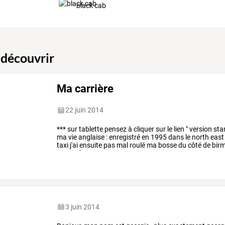
black cab
 découvrir
Ma carrière
22 juin 2014
***
sur
tablette
pensez
à
cliquer
sur
le
lien
"
version
sta
ma
vie
anglaise
:
enregistré
en
1995
dans
le
north
east
taxi
j'ai
ensuite
pas
mal
roulé
ma
bosse
du
côté
de
bir
ma
vie
française
…
3 juin 2014