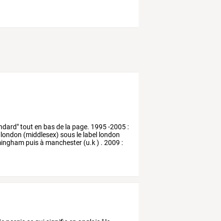
ndard"
tout
en
bas
de
la
page.
1995
-2005
:
london
(middlesex)
sous
le
label
london
mingham
puis
à
manchester
(u.k
)
.
2009
: