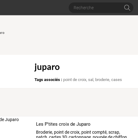
aro
juparo
Tags associés :
point de croix
,
sal
,
broderie
,
cases
Les P'tites croix de Juparo
Broderie, point de croix, point compté, scrap,
patch, cartes 3D, cartonnage, poupée de chiffon,