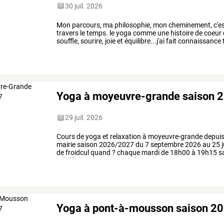
30 juil. 2026
Mon
parcours,
ma
philosophie,
mon
cheminement,
c'e
travers
le
temps.
le
yoga
comme
une
histoire
de
coeur
souffle,
sourire,
joie
et
équilibre...j'ai
fait
connaissance
traditionnel,
auprès
de
…
Yoga à moyeuvre-grande saison 
29 juil. 2026
Cours
de
yoga
et
relaxation
à
moyeuvre-grande
depui
mairie
saison
2026/2027
du
7
septembre
2026
au
25
j
de
froidcul
quand
?
chaque
mardi
de
18h00
à
19h15
s
privilégiez
une
tenue
ample
et
…
Yoga à pont-à-mousson saison 2