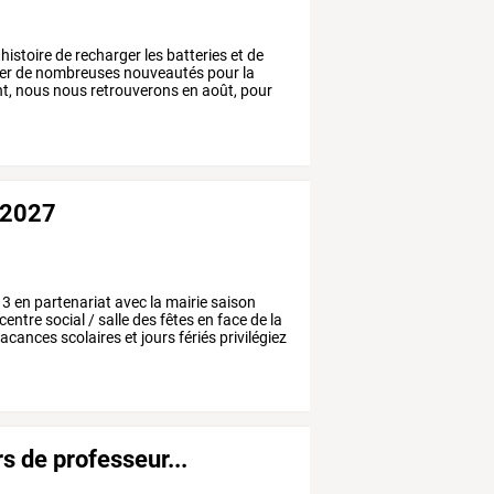
.histoire
de
recharger
les
batteries
et
de
er
de
nombreuses
nouveautés
pour
la
t,
nous
nous
retrouverons
en
août,
pour
6/2027
13
en
partenariat
avec
la
mairie
saison
centre
social
/
salle
des
fêtes
en
face
de
la
acances
scolaires
et
jours
fériés
privilégiez
s de professeur...