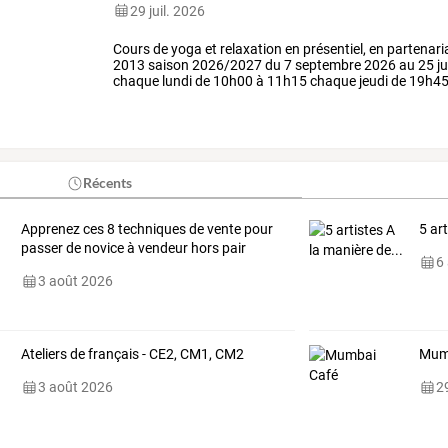
29 juil. 2026
Cours
de
yoga
et
relaxation
en
présentiel,
en
partenari
2013
saison
2026/2027
du
7
septembre
2026
au
25
ju
chaque
lundi
de
10h00
à
11h15
chaque
jeudi
de
19h4
scolaires
et
jours
fériés
privilégiez
une
…
Récents
Apprenez ces 8 techniques de vente pour
5 ar
passer de novice à vendeur hors pair
6
3 août 2026
Ateliers de français - CE2, CM1, CM2
Mum
3 août 2026
29