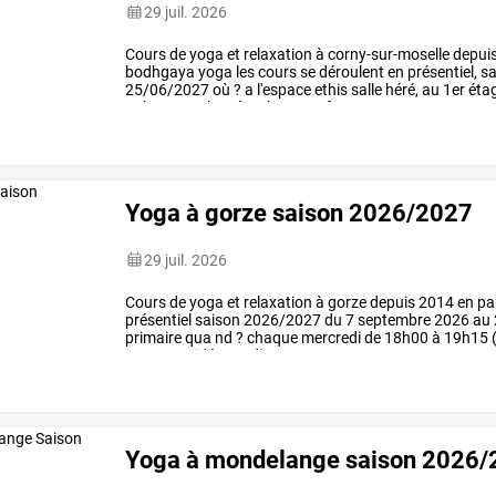
29 juil. 2026
Cours
de
yoga
et
relaxation
à
corny-sur-moselle
depui
bodhgaya
yoga
les
cours
se
déroulent
en
présentiel,
sa
25/06/2027
où
?
a
l'espace
ethis
salle
héré,
au
1er
éta
11h15
et
19h45
à
21h00,
sauf
vacances
…
Yoga à gorze saison 2026/2027
29 juil. 2026
Cours
de
yoga
et
relaxation
à
gorze
depuis
2014
en
pa
présentiel
saison
2026/2027
du
7
septembre
2026
au
primaire
qua
nd
?
chaque
mercredi
de
18h00
à
19h15
cours
en
vidéo,
en
direct
…
Yoga à mondelange saison 2026