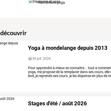
Harmonie et yoga
 découvrir
Yoga à mondelange depuis 2013
30 juil. 2026
Pour
apprendre
à
mieux
se
connaitre...
tout
a
commen
yoga,
me
propose
de
la
remplacer
dans
ses
cours,
elle
levé,
je
reprends
ses
cours.
je
les
dispense
en
plus
de
m
judiciaire
à
la
…
Stages d'été / août 2026