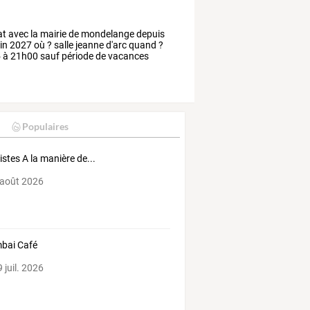
at
avec
la
mairie
de
mondelange
depuis
in
2027
où
?
salle
jeanne
d'arc
quand
?
5
à
21h00
sauf
période
de
vacances
Populaires
tistes A la manière de...
 août 2026
bai Café
 juil. 2026