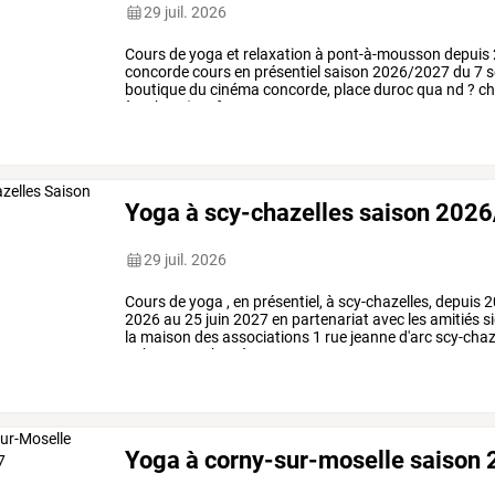
29 juil. 2026
Cours
de
yoga
et
relaxation
à
pont-à-mousson
depuis
concorde
cours
en
présentiel
saison
2026/2027
du
7
s
boutique
du
cinéma
concorde,
place
duroc
qua
nd
?
ch
à
21h00
(sauf
vacances
…
Yoga à scy-chazelles saison 202
29 juil. 2026
Cours
de
yoga
,
en
présentiel,
à
scy-chazelles,
depuis
2
2026
au
25
juin
2027
en
partenariat
avec
les
amitiés
si
la
maison
des
associations
1
rue
jeanne
d'arc
scy-chaz
19h45
ou
20h00
à
…
Yoga à corny-sur-moselle saison