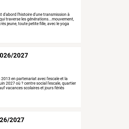
st
d'abord
l'histoire
d'une
transmission
à
qui
traverse
les
générations...mouvement,
très
jeune,
toute
petite
fille,
avec
le
yoga
2026/2027
s
2013
en
partenariat
avec
l'escale
et
la
uin
2027
où
?
centre
social
l'escale,
quartier
auf
vacances
scolaires
et
jours
fériés
026/2027