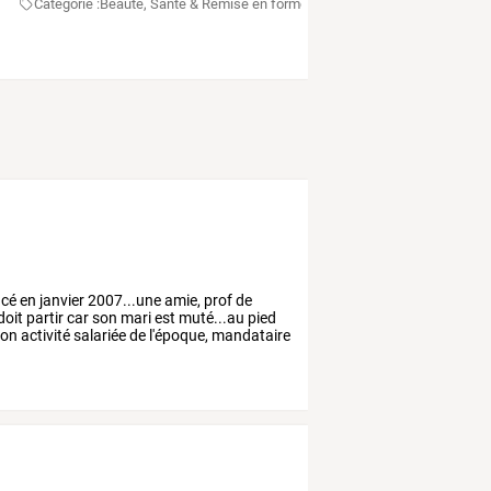
Categorie :
Beauté, Santé & Remise en forme
cé
en
janvier
2007...une
amie,
prof
de
doit
partir
car
son
mari
est
muté...au
pied
on
activité
salariée
de
l'époque,
mandataire