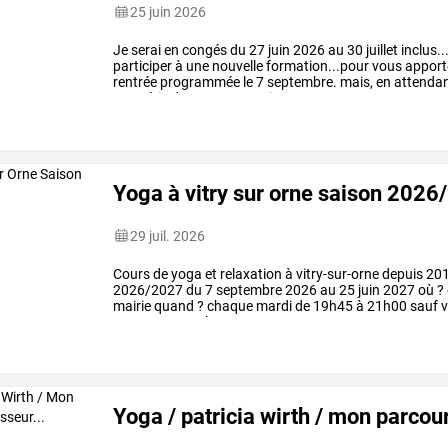
25 juin 2026
Je
serai
en
congés
du
27
juin
2026
au
30
juillet
inclus..
participer
à
une
nouvelle
formation...pour
vous
apport
rentrée
programmée
le
7
septembre.
mais,
en
attendan
une
série
de
stages...pratique
…
Yoga à vitry sur orne saison 202
29 juil. 2026
Cours
de
yoga
et
relaxation
à
vitry-sur-orne
depuis
20
2026/2027
du
7
septembre
2026
au
25
juin
2027
où
?
mairie
quand
?
chaque
mardi
de
19h45
à
21h00
sauf
v
une
tenue
ample
et
…
Yoga / patricia wirth / mon parcour