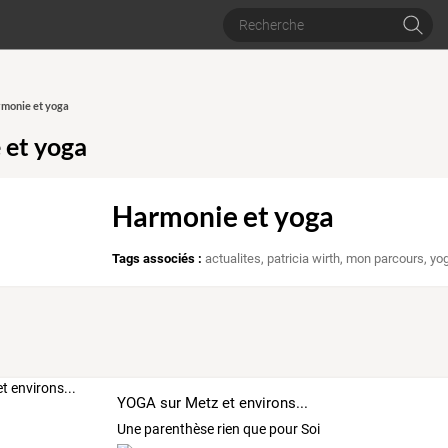
rmonie et yoga
 et yoga
Harmonie et yoga
Tags associés :
actualites
,
patricia wirth, mon parcours
,
yog
YOGA sur Metz et environs...
Une parenthèse rien que pour Soi