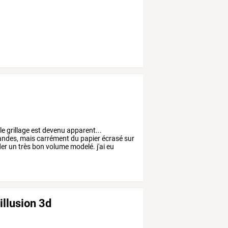
le
grillage
est
devenu
apparent...
ndes,
mais
carrément
du
papier
écrasé
sur
er
un
très
bon
volume
modelé.
j'ai
eu
illusion 3d