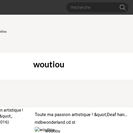
utiou
woutiou
Toute ma passion artistique ! &quot;Deaf handle&quot;, L.Mathilde (2012-2016)
mdbwonderland.cd.st
woutiou