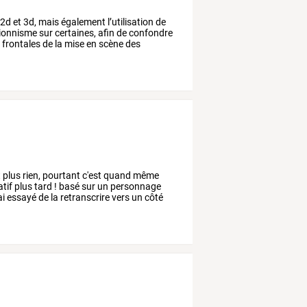
2d
et
3d,
mais
également
l’utilisation
de
ionnisme
sur
certaines,
afin
de
confondre
s
frontales
de
la
mise
en
scène
des
t
plus
rien,
pourtant
c'est
quand
même
atif
plus
tard
!
basé
sur
un
personnage
ai
essayé
de
la
retranscrire
vers
un
côté