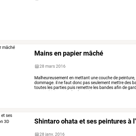
Mains en papier mâché
28 mars 2016
Malheureusement
en
mettant
une
couche
de
peinture,
dommage.
il
ne
faut
donc
pas
seulement
mettre
des
ba
toutes
les
parties
puis
remettre
les
bandes
afin
de
gard
15/20.
:)
ici
ce
qui
m'intéressait
…
Shintaro ohata et ses peintures à l'
28 janv. 2016