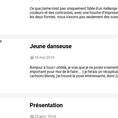
Ce
que
j'aime
n'est
pas
uniquement
l'idée
d'un
mélange
couleurs
et
des
contrastes,
avec
une
touche
d’impress
les
deux
formes.
nous
n'avons
pas
seulement
des
vue
personnage
dans
leur
milieu,
…
Jeune danseuse
18 mai 2016
Bonjour
à
tous
!
ohlàlà,
je
vois
que
je
ne
poste
vraimen
important
pour
moi
de
le
faire...
:)
je
ferais
un
récapitul
cartoon/disney,
j'ai
trouvé
la
pose
intéressante,
donc
j'
plus
réaliste..
c'est
dur.
vous
…
Présentation
25 janv. 2016