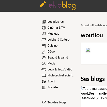
Les plus lus
Profil de wo
Accueil
»
Cinéma & TV
woutiou
Musique
Loisirs & Culture
Cuisine
Déco
Beauté & santé
Mode
Jeux & Jeux Vidéo
High-tech et sciences
Ses blogs
Sport
Société
Top des blogs