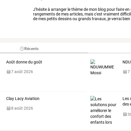
J'hésite
à
arranger
le
thème
de
mon
blog
pour
faire
en
rangements
de
mes
articles,
mais
c'est
vraiment
diffici
de
mes
petits
dessins
ou
grands
travaux,
je
verrai
bien
agrandir
le
blog
et
faire
…
Récents
Août donne du goût
NDU
7 août 2026
7
Clay Lacy Aviation
Les
s
des
8 août 2026
prol
30