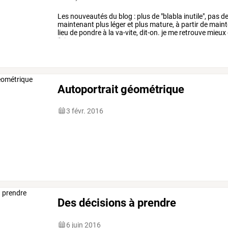
Les
nouveautés
du
blog
:
plus
de
"blabla
inutile",
pas
d
maintenant
plus
léger
et
plus
mature,
à
partir
de
maint
lieu
de
pondre
à
la
va-vite,
dit-on.
je
me
retrouve
mieux
j'ai
…
Autoportrait géométrique
3 févr. 2016
Des décisions à prendre
6 juin 2016