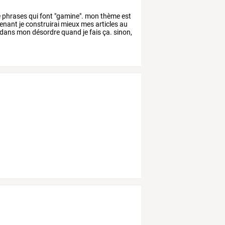
e
phrases
qui
font
"gamine".
mon
thème
est
enant
je
construirai
mieux
mes
articles
au
dans
mon
désordre
quand
je
fais
ça.
sinon,