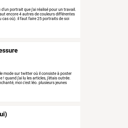
u
d'un
portrait
que
j'ai
réalisé
pour
un
travail.
aut
encore
4
autres
de
couleurs
différentes
u
cas
où).
il
faut
faire
25
portraits
de
soi
lessure
le
mode
sur
twitter
où
il
consiste
à
poster
ne
!
quand
j'ai
lu
les
articles,
j'étais
outrée.
nchanté,
moi
c'est
léo.
plusieurs
jeunes
ui)