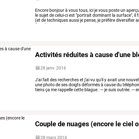
Encore
bonjour
à
vous
tous,
ici
je
vous
poste
un
aperç
le
sujet
de
celui-ci
est
"portrait
dominant
la
surface",
il
f
(et
de
techniques
aussi
je
pense,
je
préfère
diversifier
a
face
à
un
…
Activités réduites à cause d'une b
28 janv. 2016
J'ai
fait
des
recherches
et
j'ai
vu
qu'il
y
avait
une
nouvel
une
photo
de
ses
doigts
déformés
à
cause
du
télépho
tiens
ça
me
rappelle
cette
blague
:
─
je
suis
outrée.
─
e
maintenant
se
…
Couple de nuages (encore le ciel o
28 mars 2016