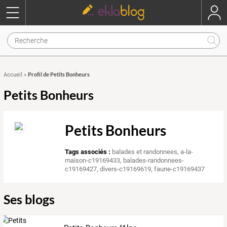
Profil de Petits Bonheurs
Accueil
»
Petits Bonheurs
Petits Bonheurs
Tags associés :
balades et randonnees
,
a-la-
maison-c19169433
,
balades-randonnees-
c19169427
,
divers-c19169619
,
faune-c19169437
Ses blogs