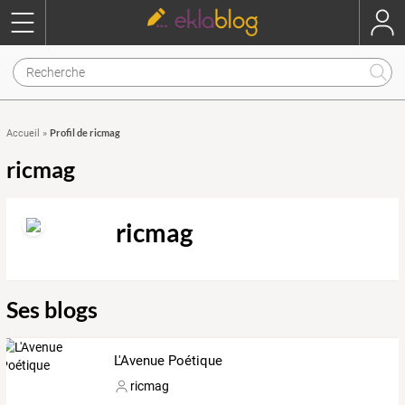
Profil de ricmag
Accueil
»
ricmag
ricmag
Ses blogs
L'Avenue Poétique
ricmag