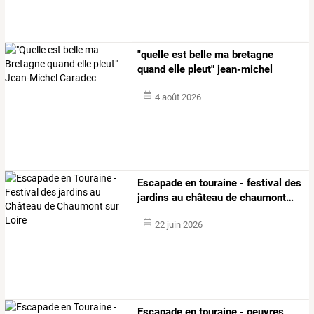
"quelle est belle ma bretagne
quand elle pleut" jean-michel
caradec
4 août 2026
Escapade
en
touraine
-
festival
des
jardins
au
château
de
chaumont
…
22 juin 2026
Escapade
en
touraine
-
oeuvres