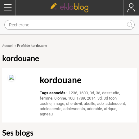
Profil de kordouane
Accueil
»
kordouane
kordouane
Tags associés :
1236
,
1600
,
3d
,
3d
,
dazstudio
,
femme
,
0lonne
,
100
,
1789
,
2014
,
3d
,
3d toon
,
cookie
,
image
,
she-devil
,
abeille
,
ado
,
adolescent
,
adolescente
,
adolescents
,
adorable
,
afrique
,
agneau
Ses blogs