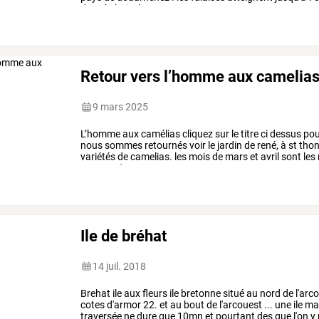
dans
la
baie
de
…
Retour vers l’homme aux camelia
9 mars 2025
L’homme
aux
camélias
cliquez
sur
le
titre
ci
dessus
pou
nous
sommes
retournés
voir
le
jardin
de
rené,
à
st
tho
variétés
de
camelias.
les
mois
de
mars
et
avril
sont
les
essayer
de
vous
…
Ile de bréhat
14 juil. 2018
Brehat
ile
aux
fleurs
ile
bretonne
situé
au
nord
de
l'arc
cotes
d'armor
22.
et
au
bout
de
l'arcouest
...
une
ile
ma
traversée
ne
dure
que
10mn
et
pourtant
des
que
l'on
y