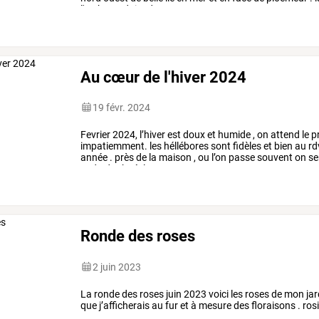
l'embarcadaire
de
…
Au cœur de l'hiver 2024
19 févr. 2024
Fevrier
2024,
l’hiver
est
doux
et
humide
,
on
attend
le
p
impatiemment.
les
héllébores
sont
fidèles
et
bien
au
rd
année
.
près
de
la
maison
,
ou
l’on
passe
souvent
on
se
et
du
daphné.
le
…
Ronde des roses
2 juin 2023
La ronde des roses juin 2023 voici les roses de mon jard
que j’afficherais au fur et à mesure des floraisons . ro