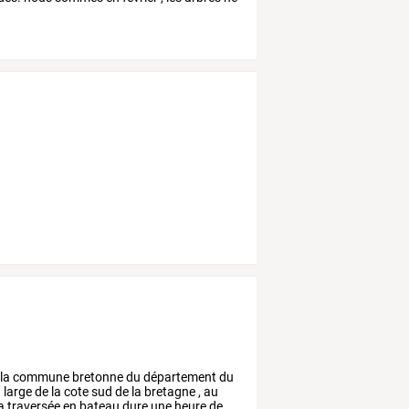
la
commune
bretonne
du
département
du
u
large
de
la
cote
sud
de
la
bretagne
,
au
a
traversée
en
bateau
dure
une
heure
de