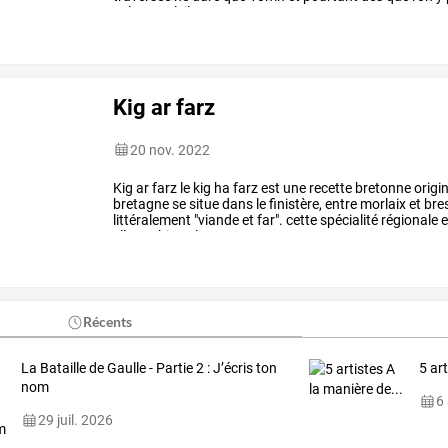
calme
,
soleil
,
nature
.
…
Kig ar farz
20 nov. 2022
Kig
ar
farz
le
kig
ha
farz
est
une
recette
bretonne
origi
bretagne
se
situe
dans
le
finistère,
entre
morlaix
et
bres
littéralement
"viande
et
far".
cette
spécialité
régionale
e
elle
est
bien
plus
…
Récents
La Bataille de Gaulle - Partie 2 : J’écris ton
5 ar
nom
6
29 juil. 2026