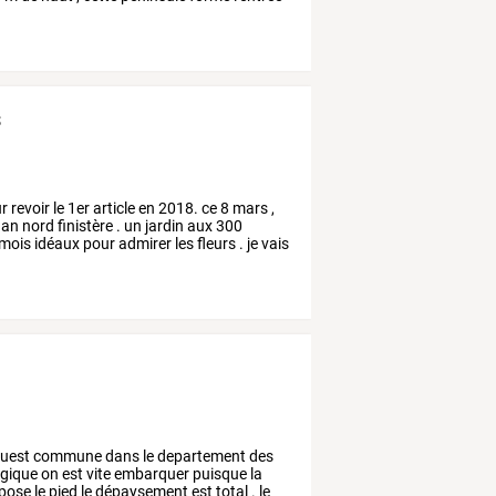
s
r
revoir
le
1er
article
en
2018.
ce
8
mars
,
nan
nord
finistère
.
un
jardin
aux
300
mois
idéaux
pour
admirer
les
fleurs
.
je
vais
ouest
commune
dans
le
departement
des
gique
on
est
vite
embarquer
puisque
la
pose
le
pied
le
dépaysement
est
total
.
le