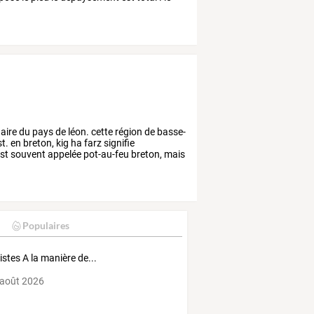
naire
du
pays
de
léon.
cette
région
de
basse-
t.
en
breton,
kig
ha
farz
signifie
st
souvent
appelée
pot-au-feu
breton,
mais
Populaires
tistes A la manière de...
 août 2026