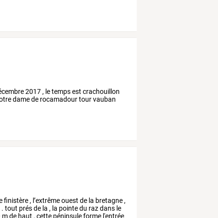
écembre 2017 , le temps est crachouillon
le notre dame de rocamadour tour vauban
e
finistère
,
l’extrême
ouest
de
la
bretagne
,
n
.
tout
prés
de
la
,
la
pointe
du
raz
dans
le
0
m
de
haut
,
cette
péninsule
forme
l'entrée