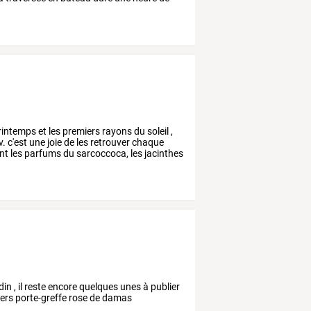
rintemps
et
les
premiers
rayons
du
soleil
,
v.
c'est
une
joie
de
les
retrouver
chaque
nt
les
parfums
du
sarcoccoca,
les
jacinthes
in , il reste encore quelques unes à publier
siers porte-greffe rose de damas