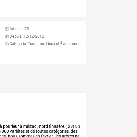
Articles :
75
Depuis :
12/12/2012
Categorie :
Tourisme, Lieux et Événements
à
pourleur
à
milizac
,
nord
finistère.(
29)
un
e
800
variétés
et
de
toutes
catégories,
des
des.
nous
sommes
en
fevrier
,
les
arbres
ne