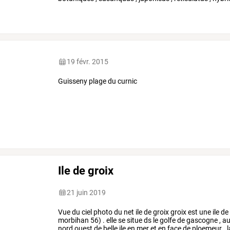
sont
pas
encore
en
…
19 févr. 2015
Guisseny plage du curnic
Ile de groix
21 juin 2019
Vue
du
ciel
photo
du
net
ile
de
groix
groix
est
une
ile
de
morbihan
56)
.
elle
se
situe
ds
le
golfe
de
gascogne
,
a
nord
ouest
de
belle
ile
en
mer
et
en
face
de
ploemeur
.
l