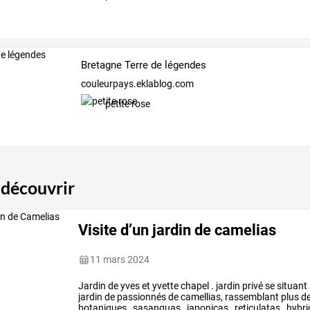
Bretagne Terre de légendes
couleurpays.eklablog.com
petite rose
 découvrir
Visite d’un jardin de camelias
11 mars 2024
Jardin
de
yves
et
yvette
chapel
.
jardin
privé
se
situant
jardin
de
passionnés
de
camellias,
rassemblant
plus
d
botaniques
,
sasanquas
,
japonicas
,
reticulatas
,
hybri