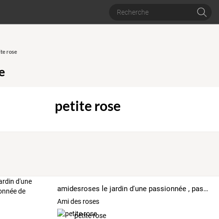
ite rose
e
petite rose
amidesroses le jardin d'une passionnée , passionnée de jardins
Ami des roses
petite rose