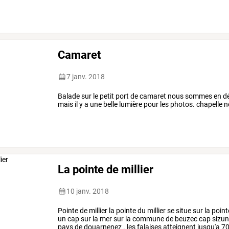
Camaret
7 janv. 2018
Balade sur le petit port de camaret nous sommes en d
mais il y a une belle lumière pour les photos. chapel
La pointe de millier
10 janv. 2018
Pointe
de
millier
la
pointe
du
millier
se
situe
sur
la
point
un
cap
sur
la
mer
sur
la
commune
de
beuzec
cap
sizu
pays
de
douarnenez
.
les
falaises
atteignent
jusqu'a
7