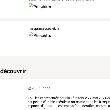
Bhoutan,
…
royautes
mesprincesses.ek.la
royautes
 découvrir
4 août 2026
Fouillée
et
présentée
pour
la
1ère
fois
le
27
mai
2024
d
est
peinte
d'un
bleu
céruléen
rarissime
dans
les
fresqu
espaces
d'apparat.
les
experts
l'ont
identifiée
comme
u
aux
activités
…