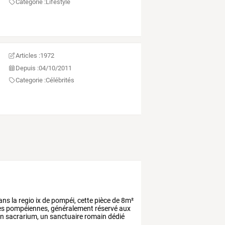
Categorie :
Lifestyle
Articles :
1972
Depuis :
04/10/2011
Categorie :
Célébrités
ans
la
regio
ix
de
pompéi,
cette
pièce
de
8m²
es
pompéiennes,
généralement
réservé
aux
n
sacrarium,
un
sanctuaire
romain
dédié