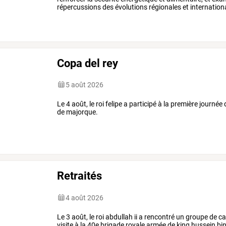
répercussions des évolutions régionales et internation
Copa del rey
5 août 2026
Le 4 août, le roi felipe a participé à la première journé
de majorque.
Retraités
4 août 2026
Le 3 août, le roi abdullah ii a rencontré un groupe de c
visite à la 40e brigade royale armée de king hussein bin