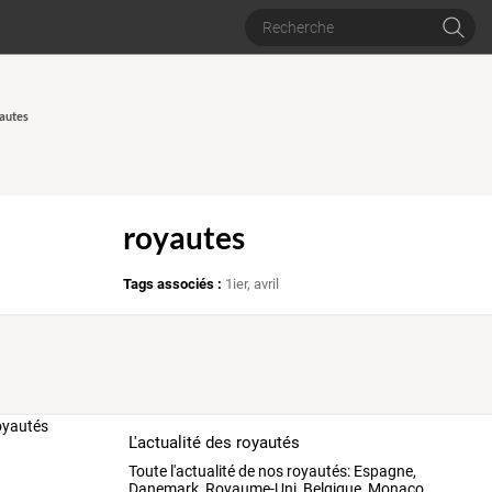
yautes
royautes
Tags associés :
1ier
,
avril
L'actualité des royautés
Toute
l'actualité
de
nos
royautés:
Espagne,
Danemark,
Royaume-Uni,
Belgique,
Monaco,