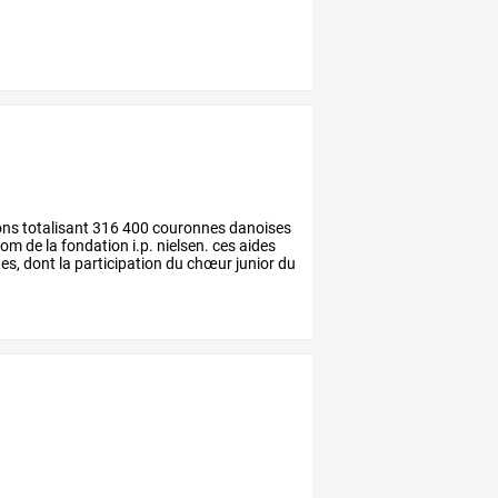
ons
totalisant
316
400
couronnes
danoises
om
de
la
fondation
i.p.
nielsen.
ces
aides
es,
dont
la
participation
du
chœur
junior
du