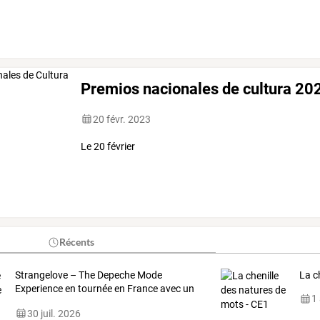
Premios nacionales de cultura 20
20 févr. 2023
Le 20 février
Récents
Strangelove
–
The
Depeche
Mode
La c
Experience
en
tournée
en
France
avec
un
1
hommage
…
30 juil. 2026