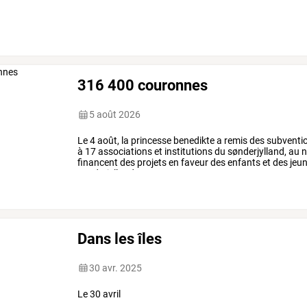
316 400 couronnes
5 août 2026
Le
4
août,
la
princesse
benedikte
a
remis
des
subventi
à
17
associations
et
institutions
du
sønderjylland,
au
n
financent
des
projets
en
faveur
des
enfants
et
des
jeun
sønderjylland
aux
…
Dans les îles
30 avr. 2025
Le 30 avril