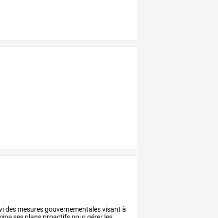
suivi des mesures gouvernementales visant à
mine ses plans proactifs pour gérer les