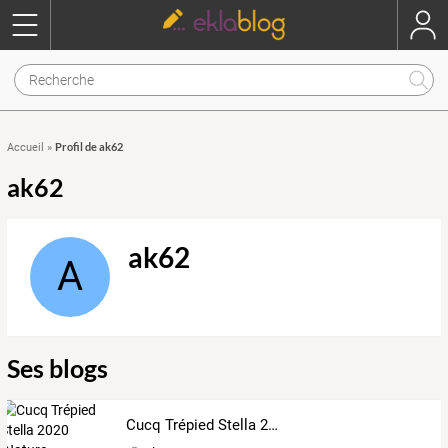
Profil de ak62
Accueil
»
ak62
ak62
A
Ses blogs
Cucq Trépied Stella 2020 "Nature - Environnement - Cadre de Vie - Patrimoine"