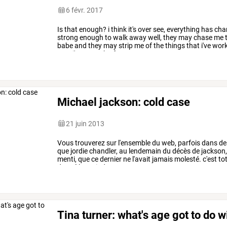
6 févr. 2017
Is
that
enough?
i
think
it's
over
see,
everything
has
cha
strong
enough
to
walk
away
well,
they
may
chase
me
babe
and
they
may
strip
me
of
the
things
that
i've
wor
now
i've
enough
of
…
Michael jackson: cold case
21 juin 2013
Vous
trouverez
sur
l'ensemble
du
web,
parfois
dans
de
que
jordie
chandler,
au
lendemain
du
décès
de
jackson
menti,
que
ce
dernier
ne
l'avait
jamais
molesté.
c'est
to
donné
la
moindre
…
Tina turner: what's age got to do wi