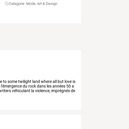
Categorie :
Mode, Art & Design
e
to
some
twilight
land
where
all
but
love
is
e
l'émergence
du
rock
dans
les
années
50
a
riters
véhiculant
la
violence,
imprégnés
de