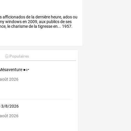
s
afficionados
de
la
dernière
heure,
ados
ou
my
windows
en
2009,
aux
publics
de
ses
nce,
le
charisme
de
la
tigresse
en...
1957.
Populaires
Mésaventure ●○•
 août 2026
i 3/8/2026
 août 2026