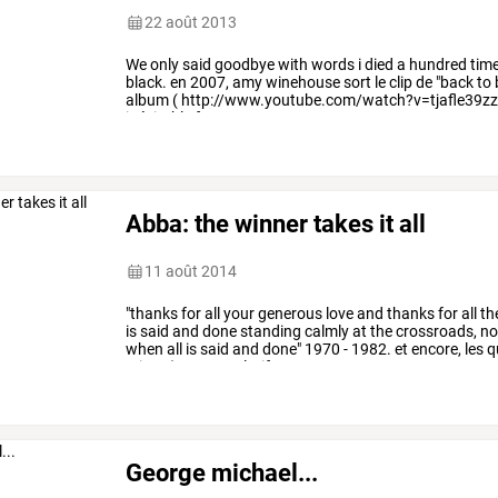
22 août 2013
We
only
said
goodbye
with
words
i
died
a
hundred
tim
black.
en
2007,
amy
winehouse
sort
le
clip
de
"back
to
album
(
http://www.youtube.com/watch?v=tjafle39z
inévitable
face
…
Abba: the winner takes it all
11 août 2014
"thanks
for
all
your
generous
love
and
thanks
for
all
th
is
said
and
done
standing
calmly
at
the
crossroads,
n
when
all
is
said
and
done"
1970
-
1982.
et
encore,
les
q
teinte
(tout
est
relatif,
…
George michael...