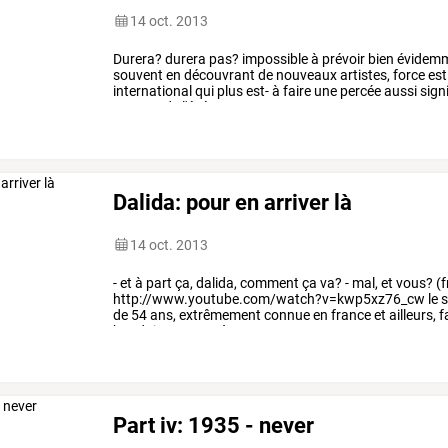
14 oct. 2013
Durera?
durera
pas?
impossible
à
prévoir
bien
évidemm
souvent
en
découvrant
de
nouveaux
artistes,
force
est
international
qui
plus
est-
à
faire
une
percée
aussi
signi
un
sens
de
l'événement
…
Dalida: pour en arriver là
14 oct. 2013
-
et
à
part
ça,
dalida,
comment
ça
va?
-
mal,
et
vous?
(f
http://www.youtube.com/watch?v=kwp5xz76_cw
le
s
de
54
ans,
extrêmement
connue
en
france
et
ailleurs,
f
boudoir
attenant
à
…
Part iv: 1935 - never