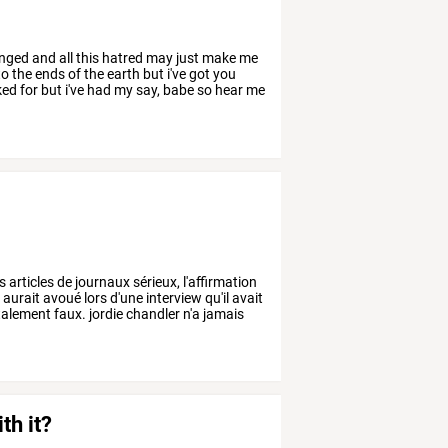
nged
and
all
this
hatred
may
just
make
me
to
the
ends
of
the
earth
but
i've
got
you
ked
for
but
i've
had
my
say,
babe
so
hear
me
s
articles
de
journaux
sérieux,
l'affirmation
,
aurait
avoué
lors
d'une
interview
qu'il
avait
talement
faux.
jordie
chandler
n'a
jamais
th it?