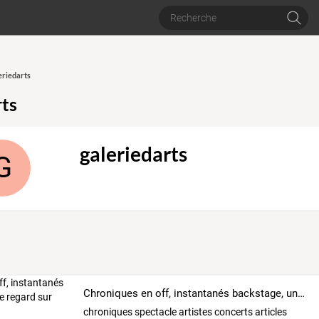
eriedarts
rts
galeriedarts
G
Chroniques en off, instantanés backstage, un autre regard sur des artistes
chroniques
spectacle
artistes
concerts
articles