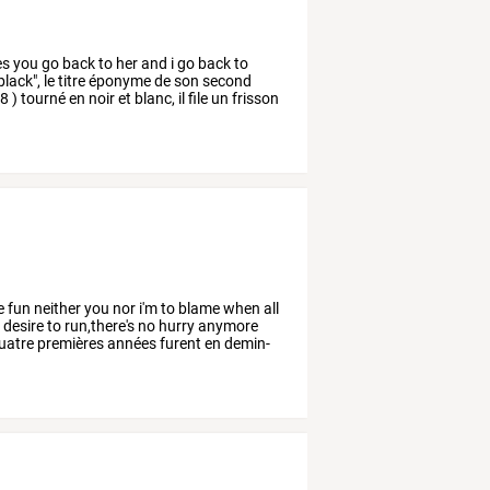
es
you
go
back
to
her
and
i
go
back
to
black",
le
titre
éponyme
de
son
second
z8
)
tourné
en
noir
et
blanc,
il
file
un
frisson
e
fun
neither
you
nor
i'm
to
blame
when
all
o
desire
to
run,there's
no
hurry
anymore
uatre
premières
années
furent
en
demin-