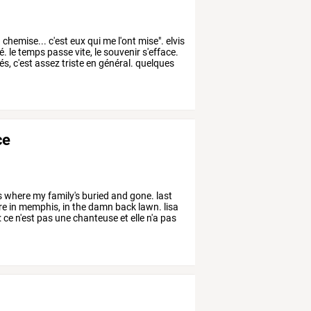
a
chemise...
c'est
eux
qui
me
l'ont
mise".
elvis
é.
le
temps
passe
vite,
le
souvenir
s'efface.
és,
c'est
assez
triste
en
général.
quelques
ce
s
where
my
family's
buried
and
gone.
last
re
in
memphis,
in
the
damn
back
lawn.
lisa
:
ce
n'est
pas
une
chanteuse
et
elle
n'a
pas