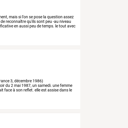
ent,
mais
si
l'on
se
pose
la
question
assez
de
reconnaître
qu'ils
sont
peu
-au
niveau
ficative
en
aussi
peu
de
temps.
le
tout
avec
rance
3,
décembre
1986)
oir
du
2
mai
1987,
un
samedi.
une
femme
ait
face
à
son
reflet.
elle
est
assise
dans
le