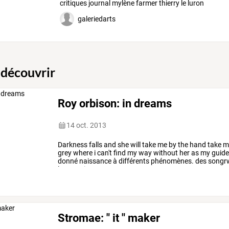
critiques
journal
mylène
farmer
thierry
le
luron
mika
elvis
…
galeriedarts
 découvrir
Roy orbison: in dreams
14 oct. 2013
Darkness
falls
and
she
will
take
me
by
the
hand
take
m
grey
where
i
can't
find
my
way
without
her
as
my
guid
donné
naissance
à
différents
phénomènes.
des
songrw
la
conscience
…
Stromae: " it " maker