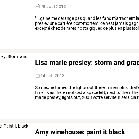
28 août 2013
"...ça
ne
me
dérange
pas
quand
les
fans
m'arrachent
l
presley
une
carrière
post-mortem,
ce
n'est
jamais
gagn
excepté
chez
de
rares
nostalgiques
de
plus
en
plus
isol
exceptions
…
Lisa marie presley: storm and gra
14 oct. 2013
So
meone
turned
the
lights
out
there
in
memphis,
that'
time
i
was
there
i
noticed
a
space
left,
next
to
them
the
marie
presley,
lights
out,
2003
votre
serviteur
sera
clair
de
carrière.
en
…
Amy winehouse: paint it black