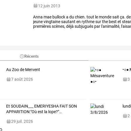
12 juin 2013
Anna
mae
bullock
a
du
chien.
tout
le
monde
sait
ça.
de
jeune
vingtaine
sautant
en
rythme
sur
the
best
et
stea
premières
scènes,
déjà
subjugués
par
l'animalité,
l'aisa
vous
avez
bien
lu,
c'était
…
Récents
Au Zoo de Mervent
•○● 
7 août 2026
3
Et
SOUDAIN___
EMERIYESHA
FAIT
SON
lund
APPARITION:"Où
est
la
lope?"
…
2
29 juil. 2026