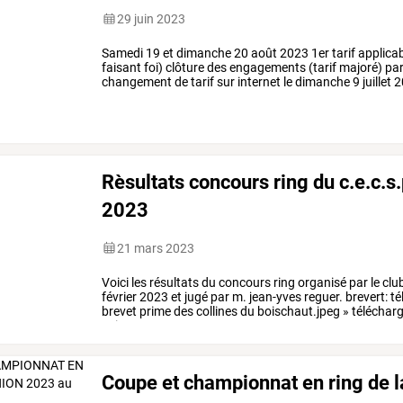
29 juin 2023
Samedi 19 et dimanche 20 août 2023 1er tarif applicable
faisant foi) clôture des engagements (tarif majoré) par c
changement de tarif sur internet le dimanche 9 juillet 2
Rèsultats concours ring du c.e.c.s.
2023
21 mars 2023
Voici
les
résultats
du
concours
ring
organisé
par
le
clu
février
2023
et
jugé
par
m.
jean-yves
reguer.
brevert:
té
brevet
prime
des
collines
du
boischaut.jpeg
»
téléchar
»
ring
1:
…
Coupe et championnat en ring de la