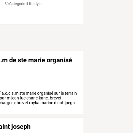
Categorie :
Lifestyle
.s.m de ste marie organisé
'
a.c.c.s.m
ste
marie
organisé
sur
le
terrain
par
m
jean-luc
chane-kane.
brevet:
charger
«
brevet
royka
marine
dinot.jpeg
»
aint joseph