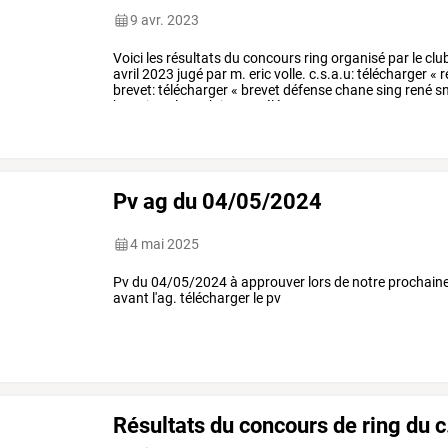
9 avr. 2023
Voici les résultats du concours ring organisé par le club
avril 2023 jugé par m. eric volle. c.s.a.u: télécharger «
brevet: télécharger « brevet défense chane sing rené sn
kane jean luc rok.jpeg » télé
Pv ag du 04/05/2024
4 mai 2025
Pv du 04/05/2024 à approuver lors de notre prochaine
avant l'ag. télécharger le pv
Résultats du concours de ring du c