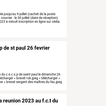
 jusqu'au 9 juillet (cachet de la poste
ourrier : le 30 juillet (date de réception)
023 à minuit inscription en ligne sur cédia
p de st paul 26 fevrier
b
du
c.e.c.s.p
de
saint
paul
le
dimanche
26
lécharger
«
brevet
rok.jpeg
»
télécharger
«
ger
«
brevet
sergent
des
maîtres
du
feu.jpeg
 reunion 2023 au f.c.t du