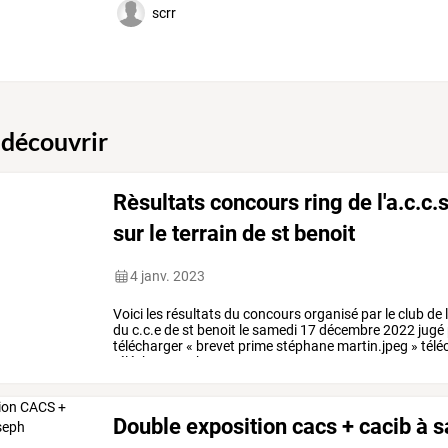
scrr
 découvrir
Rèsultats concours ring de l'a.c.c
sur le terrain de st benoit
4 janv. 2023
Voici
les
résultats
du
concours
organisé
par
le
club
de
l
du
c.c.e
de
st
benoit
le
samedi
17
décembre
2022
jugé
télécharger
«
brevet
prime
stéphane
martin.jpeg
»
télé
télécharger
«
brevet
sam
…
Double exposition cacs + cacib à s