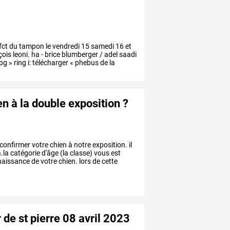
fct
du
tampon
le
vendredi
15
samedi
16
et
çois
leoni.
ha
-
brice
blumberger
/
adel
saadi
jpg
»
ring
i:
télécharger
«
phebus
de
la
 à la double exposition ?
confirmer
votre
chien
à
notre
exposition.
il
.la
catégorie
d'âge
(la
classe)
vous
est
aissance
de
votre
chien.
lors
de
cette
r de st pierre 08 avril 2023