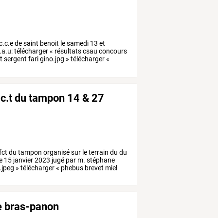
c.c.e
de
saint
benoit
le
samedi
13
et
.a.u:
télécharger
«
résultats
csau
concours
t
sergent
fari
gino.jpg
»
télécharger
«
.c.t du tampon 14 & 27
fct
du
tampon
organisé
sur
le
terrain
du
du
e
15
janvier
2023
jugé
par
m.
stéphane
.jpeg
»
télécharger
«
phebus
brevet
miel
de bras-panon