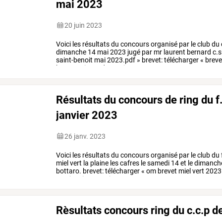
mai 2023
20 juin 2023
Voici
les
résultats
du
concours
organisé
par
le
club
du
dimanche
14
mai
2023
jugé
par
mr
laurent
bernard
c.s
saint-benoit
mai
2023.pdf
»
brevet:
télécharger
«
breve
brevet
snipper
des
maitres
…
Résultats du concours de ring du f
janvier 2023
26 janv. 2023
Voici
les
résultats
du
concours
organisé
par
le
club
du
miel
vert
la
plaine
les
cafres
le
samedi
14
et
le
dimanch
bottaro.
brevet:
télécharger
«
om
brevet
miel
vert
2023
vert
janvier
2023.jpeg
…
Rèsultats concours ring du c.c.p 