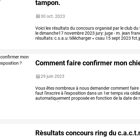
tampon.
30 oct. 2023
Voici
les
résultats
du
concours
organisé
par
le
club
du
le
dimanche17
novembre
2023
jury:
juge
-
m.
jean
fran
résultats:
c.s.a.u:
télécharger
«
csau
15
sept
2023
fct.
horde
…
Comment faire confirmer mon chien
29 juin 2023
Vous
êtes
nombreux
à
nous
demander
comment
faire
faut
l'inscrire
à
l'exposition
dans
un
1er
temps
via
cédia
automatiquement
proposée
en
fonction
de
la
date
de
n
inscription,
l'option
…
Rèsultats concours ring du c.a.c.t.