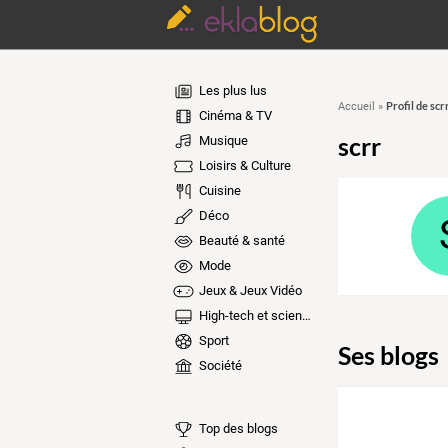
Les plus lus
Profil de scr
Accueil
»
Cinéma & TV
scrr
Musique
Loisirs & Culture
Cuisine
Déco
Beauté & santé
Mode
Jeux & Jeux Vidéo
High-tech et sciences
Sport
Ses blogs
Société
Top des blogs