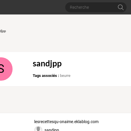
ndjpp
sandjpp
S
Tags associés :
beurre
lesrecettesqu-onaime.eklablog.com
sandjpp