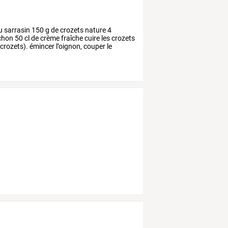
u
sarrasin
150
g
de
crozets
nature
4
chon
50
cl
de
crème
fraîche
cuire
les
crozets
crozets).
émincer
l’oignon,
couper
le