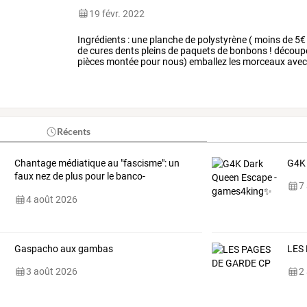
19 févr. 2022
Ingrédients
:
une
planche
de
polystyrène
(
moins
de
5€
de
cures
dents
pleins
de
paquets
de
bonbons
!
découp
pièces
montée
pour
nous)
emballez
les
morceaux
ave
avec
des
pic
à
brochette.
…
Récents
Chantage médiatique au "fascisme": un
G4K 
faux nez de plus pour le banco-
7
centralisme
4 août 2026
Gaspacho aux gambas
LES
3 août 2026
2