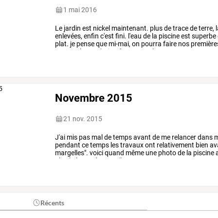
1 mai 2016
Le
jardin
est
nickel
maintenant.
plus
de
trace
de
terre,
l
enlevées,
enfin
c'est
fini.
l'eau
de
la
piscine
est
superbe
plat.
je
pense
que
mi-mai,
on
pourra
faire
nos
première
permet.
la
prochaine
étape
pour
les
…
Novembre 2015
21 nov. 2015
J'ai
mis
pas
mal
de
temps
avant
de
me
relancer
dans
m
pendant
ce
temps
les
travaux
ont
relativement
bien
av
margelles".
voici
quand
même
une
photo
de
la
piscine
a
plus
la
butte
de
terre
(les
…
Récents