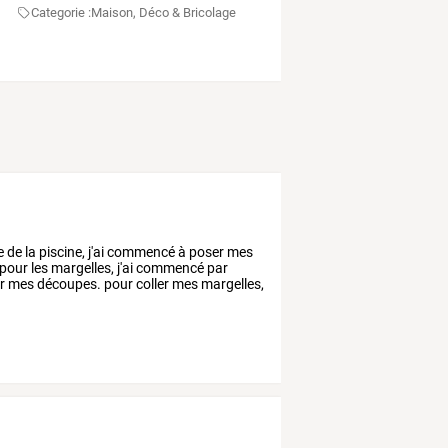
Categorie :
Maison, Déco & Bricolage
e
de
la
piscine,
j'ai
commencé
à
poser
mes
pour
les
margelles,
j'ai
commencé
par
r
mes
découpes.
pour
coller
mes
margelles,