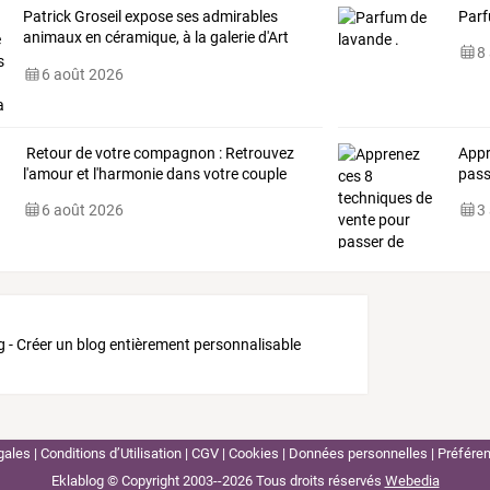
Patrick
Groseil
expose
ses
admirables
Parf
animaux
en
céramique,
à
la
galerie
d'Art
8
et
…
6 août 2026
Retour de votre compagnon : Retrouvez
Appr
l'amour et l'harmonie dans votre couple
pass
6 août 2026
3
g - Créer un blog entièrement personnalisable
gales
Conditions d’Utilisation
CGV
Cookies
Données personnelles
Préfére
Eklablog © Copyright 2003--2026
Tous droits réservés
Webedia