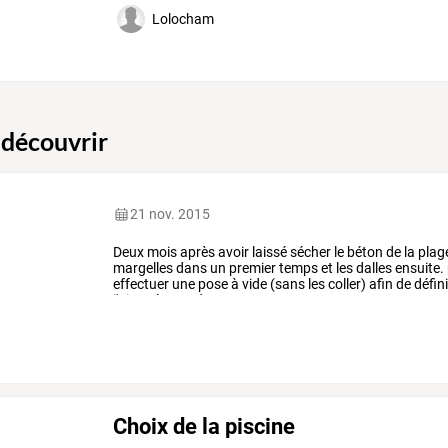
Lolocham
 découvrir
21 nov. 2015
Deux
mois
après
avoir
laissé
sécher
le
béton
de
la
plag
margelles
dans
un
premier
temps
et
les
dalles
ensuite.
effectuer
une
pose
à
vide
(sans
les
coller)
afin
de
défini
j'ai
opté
pour
du
…
Choix de la piscine