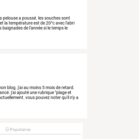
a
pelouse
a
poussé.
les
souches
sont
et
la
température
est
de
20°c
avec
l'abri
s
baignades
de
l'année
si
le
temps
le
on
blog.
j'ai
au
moins
5
mois
de
retard.
ancé.
j'ai
ajouté
une
rubrique
"plage
et
ctuellement.
vous
pouvez
noter
qu'il
n'y
a
Populaires