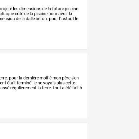
projeté
les
dimensions
de
la
future
piscine
chaque
côté
de
la
piscine
pour
avoir
la
mension
de
la
dalle
béton.
pour
l'instant
le
 terre. pour la dernière moitié mon père s'en
ent était terminé. je ne voyais plus cette
tassé régulièrement la terre. tout a été fait à