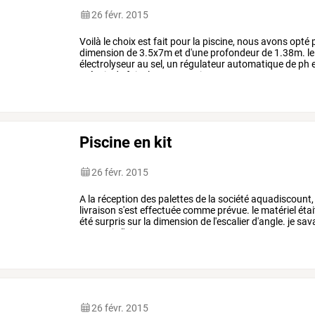
26 févr. 2015
Voilà
le
choix
est
fait
pour
la
piscine,
nous
avons
opté
dimension
de
3.5x7m
et
d'une
profondeur
de
1.38m.
le
électrolyseur
au
sel,
un
régulateur
automatique
de
ph
e
prévois
de
faire
la
construction
…
Piscine en kit
26 févr. 2015
A
la
réception
des
palettes
de
la
société
aquadiscount,
livraison
s'est
effectuée
comme
prévue.
le
matériel
étai
été
surpris
sur
la
dimension
de
l'escalier
d'angle.
je
sav
voyant
je
l'ai
…
26 févr. 2015