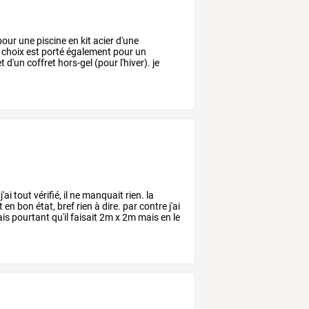
pour
une
piscine
en
kit
acier
d'une
choix
est
porté
également
pour
un
t
d'un
coffret
hors-gel
(pour
l'hiver).
je
j'ai
tout
vérifié,
il
ne
manquait
rien.
la
t
en
bon
état,
bref
rien
à
dire.
par
contre
j'ai
ais
pourtant
qu'il
faisait
2m
x
2m
mais
en
le