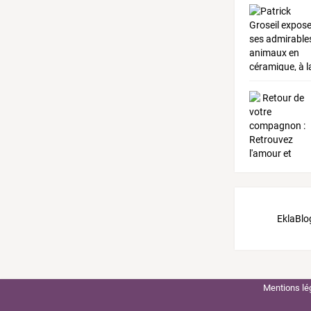
EklaBlo
Mentions lé