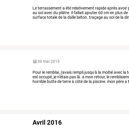
Le
terrassement
a
été
relativement
rapide
après
avoir
au
sol
avec
du
plâtre.
il
fallait
ajouter
60
cm
en
plus
de
surface
totale
de
la
dalle
béton.
traçage
au
sol
de
la
di
terrain
est
correct,
il
n'y
…
30 mai 2015
Pour le remblai, j'avais rempli jusqu'à la moitié avec la
est occupé, je n'étais pas là. a mon retour, le remblaiem
horrible butte de terre à côté de la piscine. mon père a 
la pelle et brouette.
Avril 2016