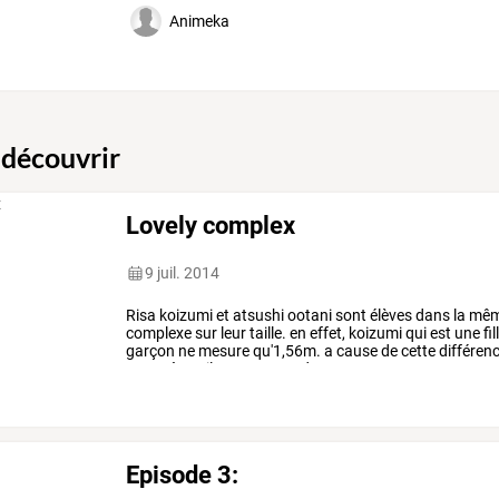
Animeka
 découvrir
Lovely complex
9 juil. 2014
Risa
koizumi
et
atsushi
ootani
sont
élèves
dans
la
mê
complexe
sur
leur
taille.
en
effet,
koizumi
qui
est
une
fil
garçon
ne
mesure
qu'1,56m.
a
cause
de
cette
différen
caractères,
ils
ne
cessent
de
se
…
Episode 3: