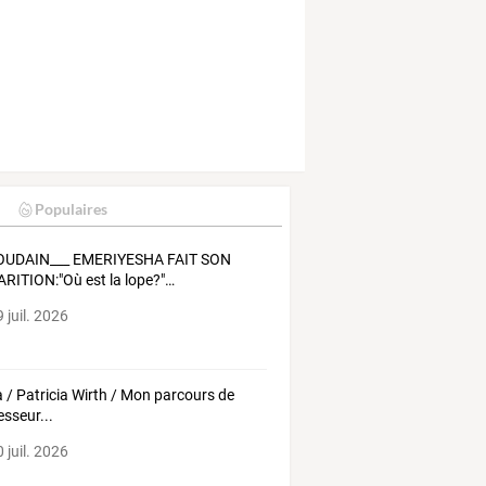
Populaires
OUDAIN___
EMERIYESHA
FAIT
SON
ARITION:"Où
est
la
lope?"
…
 juil. 2026
 / Patricia Wirth / Mon parcours de
esseur...
 juil. 2026