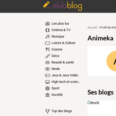
Les plus lus
Profil de An
Accueil
»
Cinéma & TV
Animeka
Musique
Loisirs & Culture
Cuisine
Déco
Beauté & santé
Mode
Jeux & Jeux Vidéo
High-tech et sciences
Sport
Ses blogs
Société
Top des blogs