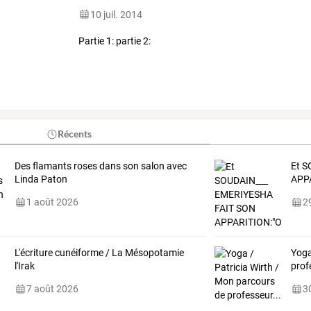
10 juil. 2014
Partie 1: partie 2:
Récents
Des flamants roses dans son salon avec
Et
S
Linda Paton
APP
1 août 2026
29
L'écriture cunéiforme / La Mésopotamie
Yoga
l'Irak
prof
7 août 2026
30