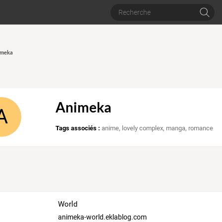
imeka
Animeka
A
Tags associés :
anime
,
lovely complex
,
manga
,
romance
World
animeka-world.eklablog.com