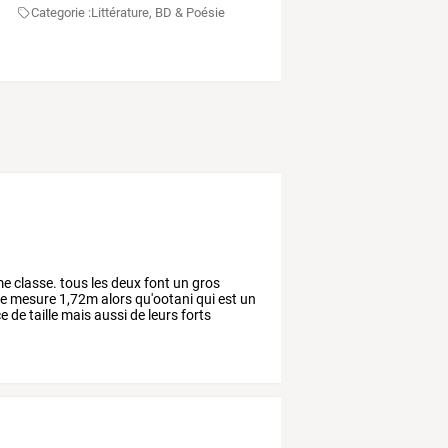
Categorie :
Littérature, BD & Poésie
me
classe.
tous
les
deux
font
un
gros
le
mesure
1,72m
alors
qu'ootani
qui
est
un
ce
de
taille
mais
aussi
de
leurs
forts