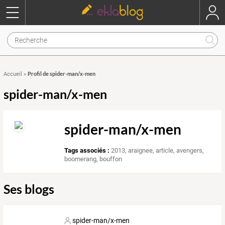
Profil de spider-man/x-men
Accueil
»
spider-man/x-men
spider-man/x-men
Tags associés :
2013
,
araignee
,
article
,
avengers
,
boomerang
,
bouffon
Ses blogs
spider-man/x-men