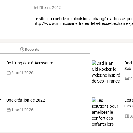
28 avr. 2015
Le site internet de mimicuisine a changé d'adresse. pour v
http://www.mimicuisine.fr/feuillete-tresse-bechamel
Récents
De Ljungskile à Aeroseum
Dad 
Seb 
6 août 2026
2
Une création de 2022
Les
s
des
1 août 2026
prol
30