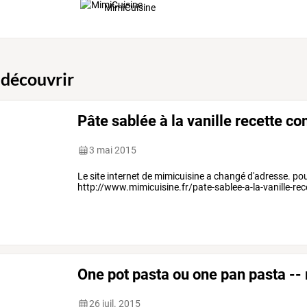
MimiCuisine
 découvrir
Pâte sablée à la vanille recette c
3 mai 2015
Le site internet de mimicuisine a changé d'adresse. pour v
http://www.mimicuisine.fr/pate-sablee-a-la-vanille-r
One pot pasta ou one pan pasta --
26 juil. 2015