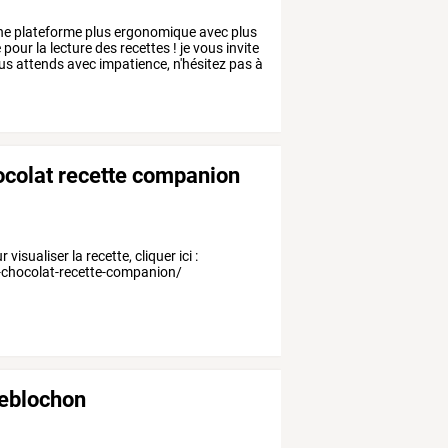
ne
plateforme
plus
ergonomique
avec
plus
e
pour
la
lecture
des
recettes
!
je
vous
invite
us
attends
avec
impatience,
n'hésitez
pas
à
ocolat recette companion
isualiser la recette, cliquer ici :
-chocolat-recette-companion/
reblochon