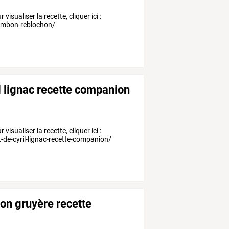
isualiser la recette, cliquer ici :
jambon-reblochon/
l lignac recette companion
isualiser la recette, cliquer ici :
-de-cyril-lignac-recette-companion/
on gruyère recette