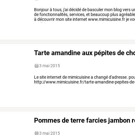
Bonjour
à
tous,
j'ai
décidé
de
basculer
mon
blog
vers
u
de
fonctionnalités,
services,
et
beaucoup
plus
agréabl
à
découvrir
mon
site
internet
www.mimicuisine.fr
je
vo
me
laisser
vos
…
Tarte amandine aux pépites de ch
3 mai 2015
Le site internet de mimicuisine a changé d'adresse. pour v
http://www.mimicuisine.fr/tarte-amandine-pepites-de
Pommes de terre farcies jambon 
3 mai 2015