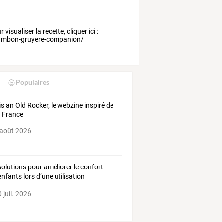
isualiser la recette, cliquer ici :
-jambon-gruyere-companion/
Populaires
is an Old Rocker, le webzine inspiré de
- France
 août 2026
olutions
pour
améliorer
le
confort
enfants
lors
d’une
utilisation
ongée
de
…
 juil. 2026