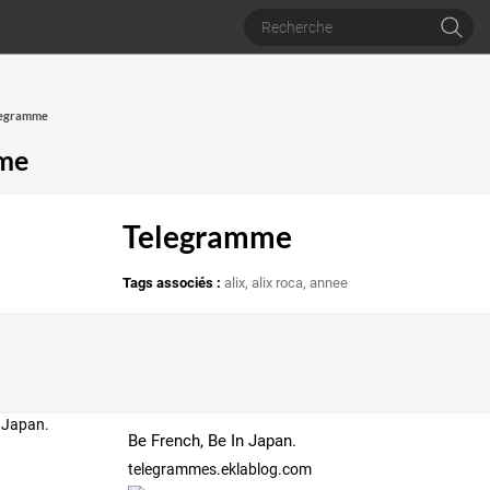
elegramme
me
Telegramme
Tags associés :
alix
,
alix roca
,
annee
Be French, Be In Japan.
telegrammes.eklablog.com