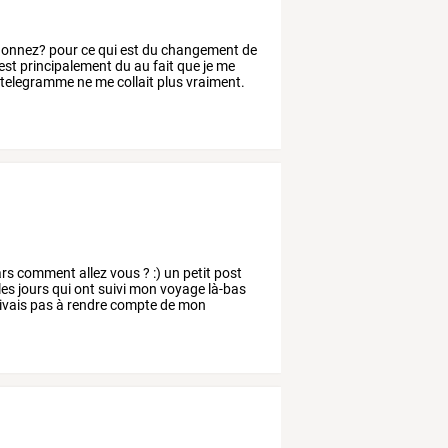
donnez?
pour
ce
qui
est
du
changement
de
est
principalement
du
au
fait
que
je
me
telegramme
ne
me
collait
plus
vraiment.
rs
comment
allez
vous
?
:)
un
petit
post
les
jours
qui
ont
suivi
mon
voyage
là-bas
rivais
pas
à
rendre
compte
de
mon