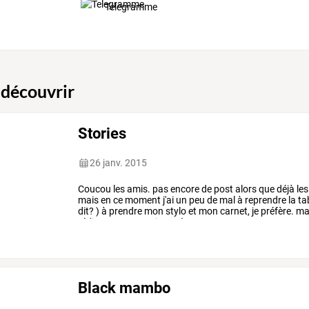
Telegramme
 découvrir
Stories
26 janv. 2015
Coucou
les
amis.
pas
encore
de
post
alors
que
déjà
les
mais
en
ce
moment
j'ai
un
peu
de
mal
à
reprendre
la
ta
dit?
)
à
prendre
mon
stylo
et
mon
carnet,
je
préfère.
ma
rédiger
un
post
qui
sera
à
…
Black mambo