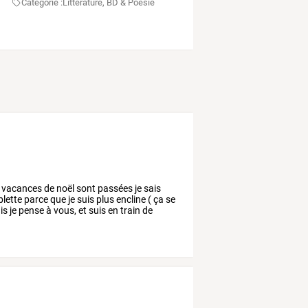
Categorie :
Littérature, BD & Poésie
vacances
de
noël
sont
passées
je
sais
blette
parce
que
je
suis
plus
encline
(
ça
se
is
je
pense
à
vous,
et
suis
en
train
de