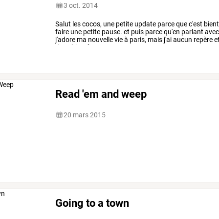
3 oct. 2014
Salut
les
cocos,
une
petite
update
parce
que
c'est
bien
faire
une
petite
pause.
et
puis
parce
qu'en
parlant
ave
j'adore
ma
nouvelle
vie
à
paris,
mais
j'ai
aucun
repère
e
tiens
bientôt
au
…
Read 'em and weep
20 mars 2015
Going to a town