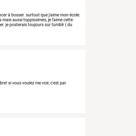
cer
à
bosser.
surtout
que
j'aime
mon
école.
s
mais
aussi
toppissimes,
je
l'aime
cette
r.
je
posterais
toujours
sur
tumblr
(
du
bre! si vous voulez me voir, c'est par