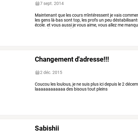
7 sept. 2014
Maintenant
que
les
cours
m'intéressent
je
vais
commen
les
gens
là-bas
sont
top,
les
profs
un
peu
déstabilisant
école.
et
vous
aussi
je
vous
aime,
vous
allez
me
manque
moins
j'essaierais
de
ne
pas
…
Changement d'adresse!!!
2 déc. 2015
Coucou les loulous, je ne suis plus ici depuis le 2 décem
laaaaaaaaaaaa des bisous tout pleins
Sabishii