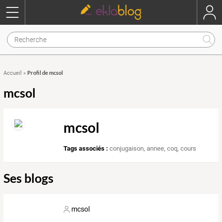
Profil de mcsol
Accueil
»
mcsol
mcsol
Tags associés :
conjugaison
,
annee
,
coq
,
cours
Ses blogs
mcsol