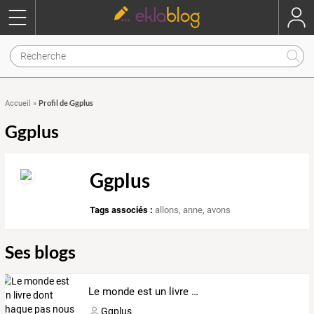
Profil de Ggplus
Accueil
»
Ggplus
Ggplus
Tags associés :
allons
,
anne
,
avons
Ses blogs
Le monde est un livre dont chaque pas nous ouvre une page.
Ggplus