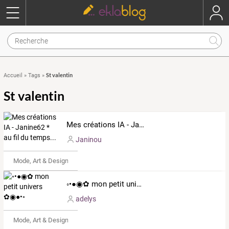
St valentin
Accueil
»
Tags
»
St valentin
Mes créations IA - Janine62 * au fil du temps...
Janinou
Mode, Art & Design
◦•●◉✿ mon petit univers ✿◉●•◦
adelys
Mode, Art & Design