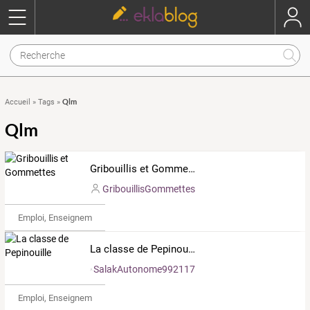
Qlm
Accueil
»
Tags
»
Qlm
Gribouillis et Gommettes
GribouillisGommettes
Emploi, Enseignement & Etudes
La classe de Pepinouille
SalakAutonome992117
Emploi, Enseignement & Etudes