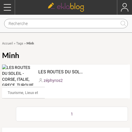
Minh
Accueil
»
Tags
»
Minh
LES ROUTES DU SOLEIL - CORSE, ITALIE, GRECE, TURQUIE - Carnet de voyage à bord d'un voilier en Méditerranée
zéphyros2
Tourisme, Lieux et Événements
1