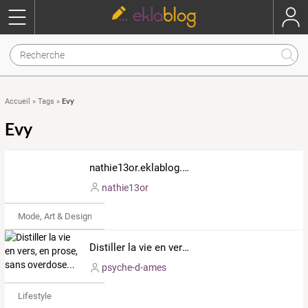
Evy
Accueil
»
Tags
»
Evy
nathie13or.eklablog.com
nathie13or
Mode, Art & Design
Distiller la vie en vers, en prose, sans overdose...
psyche-d-ames
Lifestyle