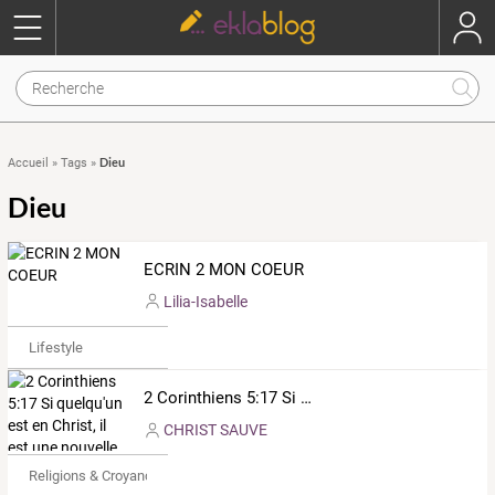
Dieu
Accueil
»
Tags
»
Dieu
ECRIN 2 MON COEUR
Lilia-Isabelle
Lifestyle
2 Corinthiens 5:17 Si quelqu'un est en Christ, il est une nouvelle créature. Les choses anciennes sont passées; voici, toutes choses sont devenues nouvelles.
CHRIST SAUVE
Religions & Croyances