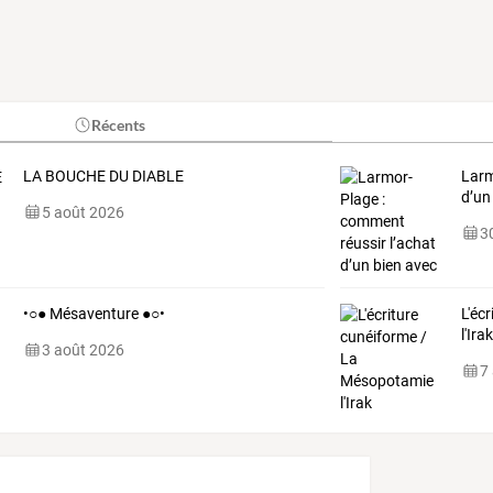
Récents
LA BOUCHE DU DIABLE
Larm
d’un
5 août 2026
30
•○● Mésaventure ●○•
L'éc
l'Ira
3 août 2026
7