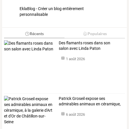
EklaBlog - Créer un blog entièrement
personnalisable
Récents
Populaires
Des flamants roses dans son
salon avec Linda Paton
1 août 2026
Patrick
Groseil
expose
ses
admirables
animaux
en
céramique,
à
la
galerie
…
6 août 2026