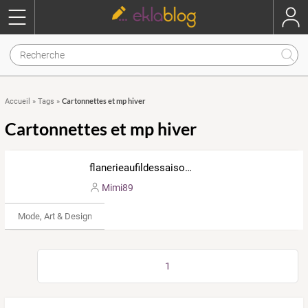
Cartonnettes et mp hiver
Accueil
»
Tags
»
Cartonnettes et mp hiver
flanerieaufildessaisons.eklablog.com
Mimi89
Mode, Art & Design
1