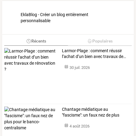
EklaBlog - Créer un blog entièrement
personnalisable
Récents
Populaires
Larmor-Plage
:
comment
réussir
l’achat
d’un
bien
avec
travaux
de
…
30 juil. 2026
Chantage
médiatique
au
"fascisme":
un
faux
nez
de
plus
pour
le
…
4 août 2026