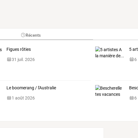
Récents
Figues rôties
5 ar
31 juil. 2026
6
Le boomerang / l'Australie
Besc
1 août 2026
6