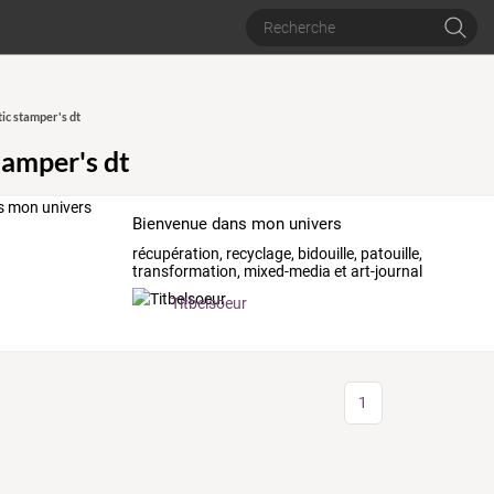
tic stamper's dt
tamper's dt
Bienvenue dans mon univers
récupération, recyclage, bidouille, patouille,
transformation, mixed-media et art-journal
Titbelsoeur
1