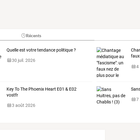
Récents
Quelle est votre tendance politique ?
Chan
faux
30 juil. 2026
cent
4
Key To The Phoenix Heart E01 & E02
Sans
vostfr
7
3 août 2026