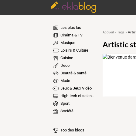
Les plus lus
Artis
Accueil
»
Tags
»
Cinéma & TV
Artistic s
Musique
Loisirs & Culture
Cuisine
Déco
Beauté & santé
Mode
Jeux & Jeux Vidéo
High-tech et sciences
Sport
Société
Top des blogs